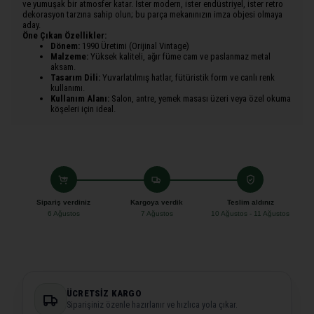
ve yumuşak bir atmosfer katar. İster modern, ister endüstriyel, ister retro
dekorasyon tarzına sahip olun; bu parça mekanınızın imza objesi olmaya
aday.
Öne Çıkan Özellikler:
Dönem:
1990 Üretimi (Orijinal Vintage)
Malzeme:
Yüksek kaliteli, ağır füme cam ve paslanmaz metal
aksam.
Tasarım Dili:
Yuvarlatılmış hatlar, fütüristik form ve canlı renk
kullanımı.
Kullanım Alanı:
Salon, antre, yemek masası üzeri veya özel okuma
köşeleri için ideal.
Sipariş verdiniz
Kargoya verdik
Teslim aldınız
6 Ağustos
7 Ağustos
10 Ağustos - 11 Ağustos
ÜCRETSIZ KARGO
Siparişiniz özenle hazırlanır ve hızlıca yola çıkar.