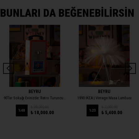
BUNLARI DA BEĞENEBİLİRSİN
BEYRU
BEYRU
90'lar Sokağı Evinizde: Retro Turuncu Ankesörlü Telefon (Duvar & Masa Dekor)
1990 IKEA | Vintage Masa Lambası
₺ 30,000.00
₺ 7,000.00
%
40
%
23
₺ 18,000.00
₺ 5,400.00