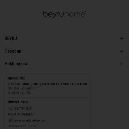
BEYRU
Hesabım
Hakkımızda
Bursa Ofis
KIZILCIKLI MAH. ŞEHİT ÇAVUŞ ERMAN AYDIN CAD. A BLOK
NO: 35 A · İÇ KAPI NO: 1
NİLÜFER / BURSA
Destek Hattı
📞
0507 744 09 31
AKINALP ERARSLAN
✉️
beyruhome@outlook.com
Hafta İçi: 09:30 – 18:00