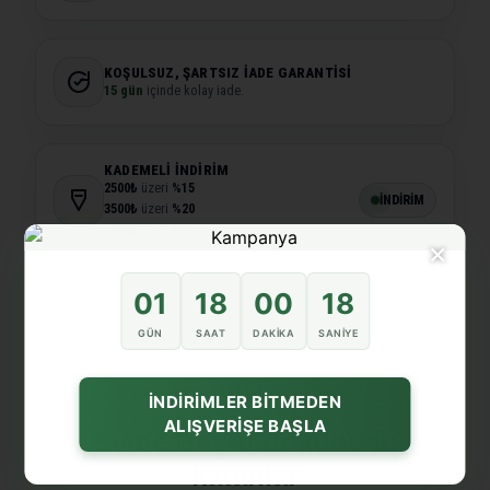
KOŞULSUZ, ŞARTSIZ İADE GARANTISI
15 gün
içinde kolay iade.
KADEMELI İNDIRIM
2500₺
üzeri
%15
İNDİRİM
3500₺
üzeri
%20
5000₺
üzeri
%30
×
01
18
00
18
GÜN
SAAT
DAKIKA
SANIYE
★★★★★ Müşteri Deneyimleri
İNDİRİMLER BİTMEDEN
ALIŞVERİŞE BAŞLA
Evine Beyru dokunuşu
katanlar