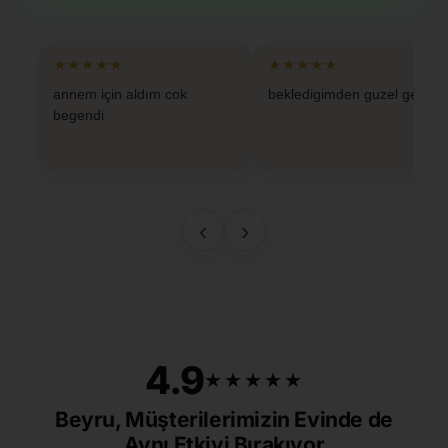
★★★★★
★★★★★
annem için aldım cok
bekledigimden guzel geldi
begendi
‹
›
4.9
★★★★★
★★★★★
Beyru, Müşterilerimizin Evinde de
Aynı Etkiyi Bırakıyor