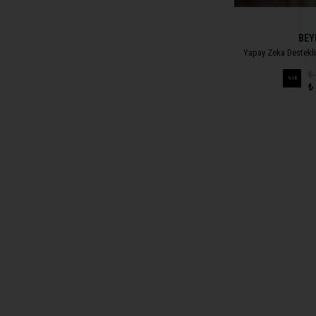
BEY
Yapay Zeka Destekli
₺
%
18
₺