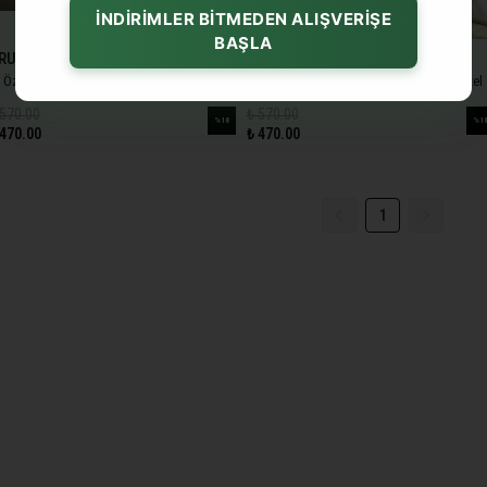
İNDİRİMLER BİTMEDEN ALIŞVERİŞE
BAŞLA
RU
BEYRU
 Özel Kişi Tablosu
Yapay Zeka Destekli Özel Hayvan Tablosu
Özel 
 570.00
₺ 570.00
%
18
%
1
 470.00
₺ 470.00
1