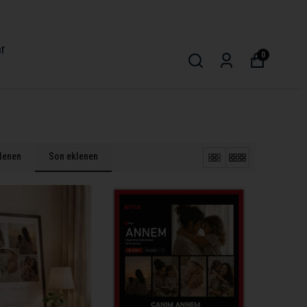
ar
0
klenen
Son eklenen