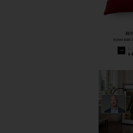
BEY
Kırlent Kılıfı
₺ 
%
58
₺ 