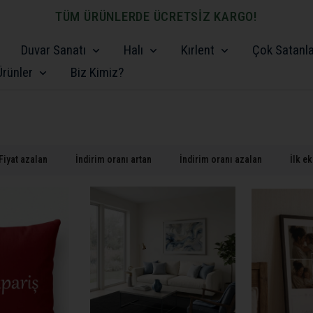
TÜM ÜRÜNLERDE ÜCRETSİZ KARGO!
Duvar Sanatı
Halı
Kırlent
Çok Satanl
rünler
Biz Kimiz?
Fiyat azalan
İndirim oranı artan
İndirim oranı azalan
İlk e