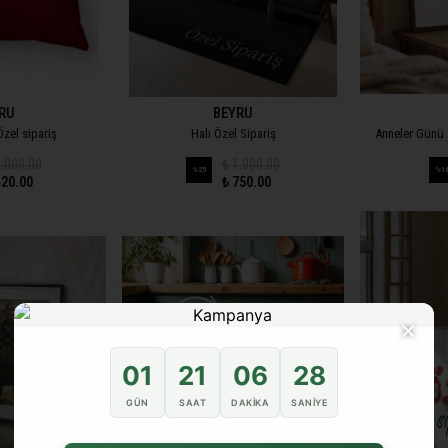
RU
BEYRU
 Özel sipariş
Halı Özel Sipariş
Anneler Günü 5
1,000.00
₺ 1,000.00
%
25
%
1
420.00
₺ 750.00
×
01
21
06
28
GÜN
SAAT
DAKIKA
SANIYE