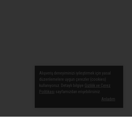
Alışveriş deneyiminizi iyileştirmek için yasal
düzenlemelere uygun çerezler (cookies)
kullanıyoruz. Detaylı bilgiye
Gizlilik ve Çerez
Politikası
sayfamızdan erişebilirsiniz.
Anladım