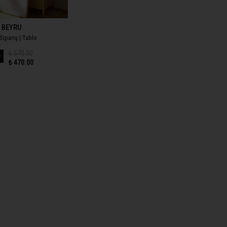
BEYRU
Sipariş | Tablo
₺ 570.00
8
₺ 470.00