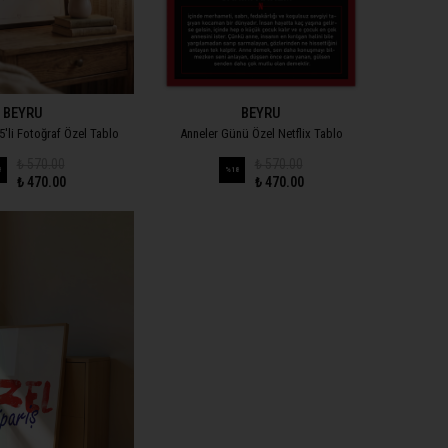
BEYRU
BEYRU
'li Fotoğraf Özel Tablo
Anneler Günü Özel Netflix Tablo
₺ 570.00
₺ 570.00
8
%
18
₺ 470.00
₺ 470.00