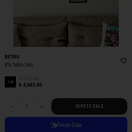
BEYRU
8'li Tablo Seti
₺ 7,270.00
%
36
₺ 4,683.00
SEPETE EKLE