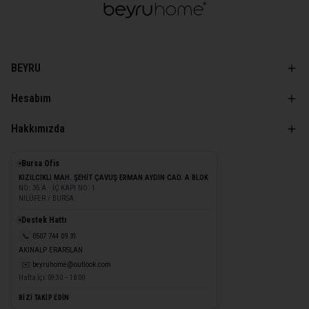
BEYRU
Hesabım
Hakkımızda
Bursa Ofis
KIZILCIKLI MAH. ŞEHİT ÇAVUŞ ERMAN AYDIN CAD. A BLOK
NO: 35 A · İÇ KAPI NO: 1
NİLÜFER / BURSA
Destek Hattı
📞
0507 744 09 31
AKINALP ERARSLAN
✉️
beyruhome@outlook.com
Hafta İçi: 09:30 – 18:00
BİZİ TAKİP EDİN