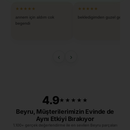
★★★★★
★★★★★
annem için aldım cok
bekledigimden guzel geldi
begendi
‹
›
4.9
★★★★★
★★★★★
Beyru, Müşterilerimizin Evinde de
Aynı Etkiyi Bırakıyor
1.100+ gerçek değerlendirme ile en sevilen Beyru parçaları