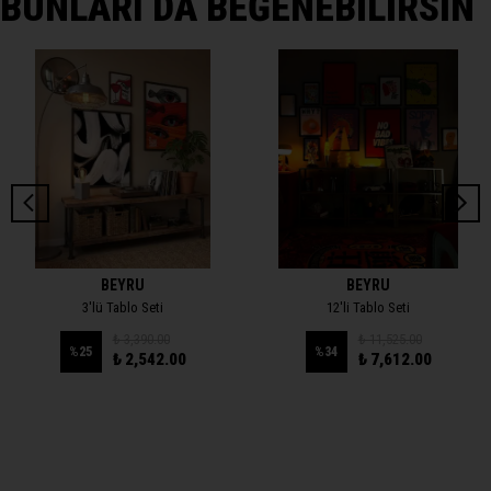
BUNLARI DA BEĞENEBİLİRSİN
BEYRU
BEYRU
3'lü Tablo Seti
12'li Tablo Seti
₺ 3,390.00
₺ 11,525.00
%
25
%
34
₺ 2,542.00
₺ 7,612.00