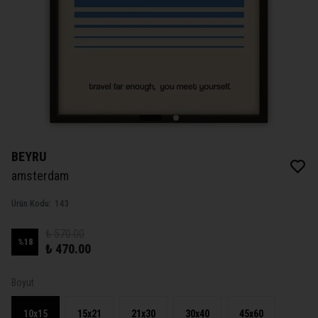
BEYRU
amsterdam
Ürün Kodu
:
143
₺ 570.00
%
18
₺ 470.00
Boyut
10x15
15x21
21x30
30x40
45x60