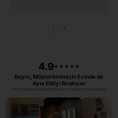
‹
›
4.9
★★★★★
★★★★★
Beyru, Müşterilerimizin Evinde de
Aynı Etkiyi Bırakıyor
1.100+ gerçek değerlendirme ile en sevilen Beyru parçaları