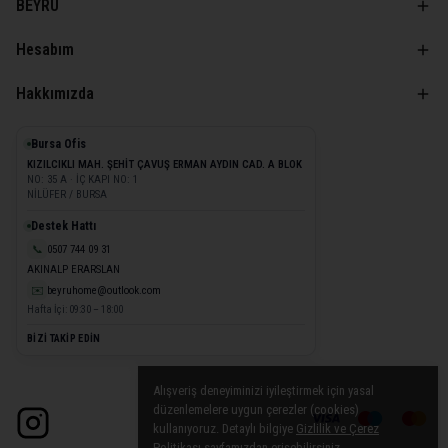
BEYRU
Hesabım
Hakkımızda
Bursa Ofis
KIZILCIKLI MAH. ŞEHİT ÇAVUŞ ERMAN AYDIN CAD. A BLOK
NO: 35 A · İÇ KAPI NO: 1
NİLÜFER / BURSA
Destek Hattı
📞
0507 744 09 31
AKINALP ERARSLAN
✉️
beyruhome@outlook.com
Hafta İçi: 09:30 – 18:00
BİZİ TAKİP EDİN
Alışveriş deneyiminizi iyileştirmek için yasal
düzenlemelere uygun çerezler (cookies)
kullanıyoruz. Detaylı bilgiye
Gizlilik ve Çerez
Politikası
sayfamızdan erişebilirsiniz.