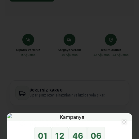
Sipariş verdiniz
Kargoya verdik
Teslim aldınız
9 Ağustos
10 Ağustos
12 Ağustos - 13 Ağustos
ÜCRETSIZ KARGO
Siparişiniz özenle hazırlanır ve hızlıca yola çıkar.
×
KOŞULSUZ, ŞARTSIZ İADE GARANTISI
15 gün
içinde kolay iade.
01
12
46
06