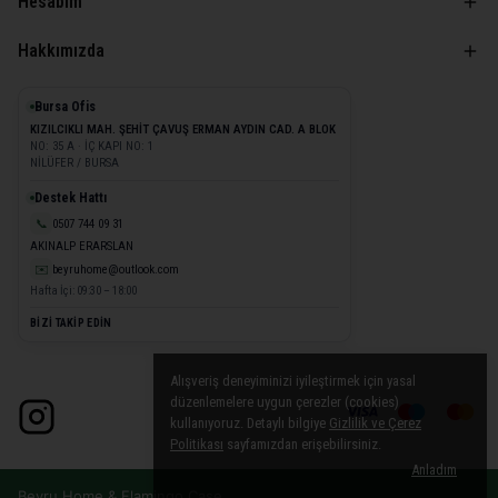
Hesabım
Hakkımızda
Bursa Ofis
KIZILCIKLI MAH. ŞEHİT ÇAVUŞ ERMAN AYDIN CAD. A BLOK
NO: 35 A · İÇ KAPI NO: 1
NİLÜFER / BURSA
Destek Hattı
📞
0507 744 09 31
AKINALP ERARSLAN
✉️
beyruhome@outlook.com
Hafta İçi: 09:30 – 18:00
BİZİ TAKİP EDİN
Alışveriş deneyiminizi iyileştirmek için yasal
düzenlemelere uygun çerezler (cookies)
kullanıyoruz. Detaylı bilgiye
Gizlilik ve Çerez
Politikası
sayfamızdan erişebilirsiniz.
Anladım
Beyru Home & Flamingo Case