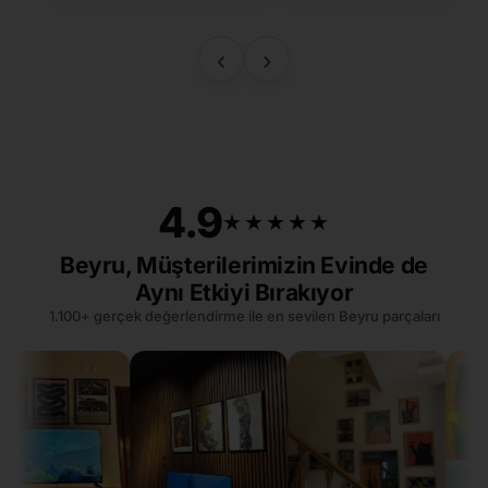
‹
›
4.9
★★★★★
★★★★★
Beyru, Müşterilerimizin Evinde de
Aynı Etkiyi Bırakıyor
1.100+ gerçek değerlendirme ile en sevilen Beyru parçaları