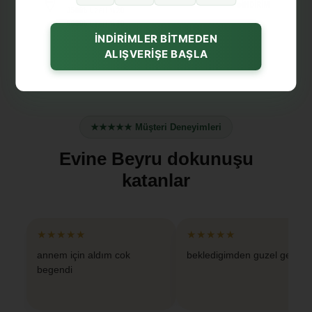
İNDİRİM
3500₺
üzeri
%20
5000₺
üzeri
%30
İNDİRİMLER BİTMEDEN
ALIŞVERİŞE BAŞLA
★★★★★ Müşteri Deneyimleri
Evine Beyru dokunuşu
katanlar
★★★★★
★★★★★
annem için aldım cok
bekledigimden guzel geldi
begendi