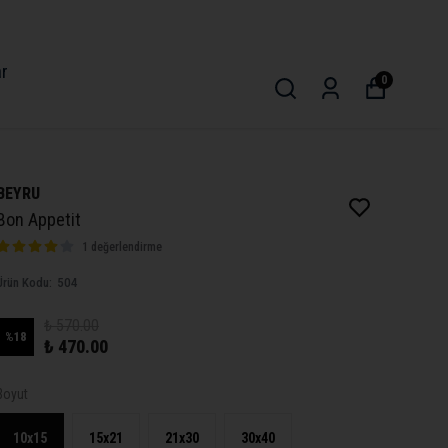
ar
0
BEYRU
Bon Appetit
1 değerlendirme
Ürün Kodu
:
504
₺ 570.00
%
18
₺ 470.00
Boyut
10x15
15x21
21x30
30x40