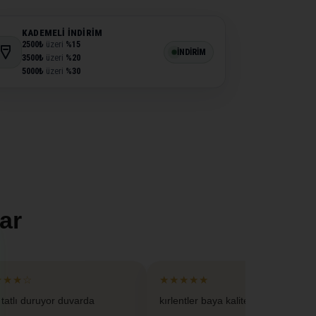
KADEMELI İNDIRIM
2500₺
üzeri
%15
İNDİRİM
3500₺
üzeri
%20
5000₺
üzeri
%30
ar
★★★☆
★★★★★
 tatlı duruyor duvarda
kırlentler baya kaliteliymis