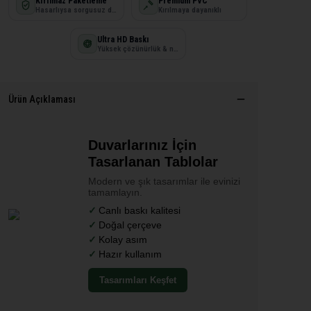
Kırılmaz Paketleme
Premium PVC
Hasarlıysa sorgusuz değişim
Kırılmaya dayanıklı
Ultra HD Baskı
Yüksek çözünürlük & net detay
Ürün Açıklaması
Duvarlarınız İçin
Tasarlanan Tablolar
Modern ve şık tasarımlar ile evinizi
tamamlayın.
Canlı baskı kalitesi
Doğal çerçeve
Kolay asım
Hazır kullanım
Tasarımları Keşfet