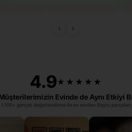
‹
›
4.9
★★★★★
★★★★★
Müşterilerimizin Evinde de Aynı Etkiyi B
1.100+ gerçek değerlendirme ile en sevilen Beyru parçaları