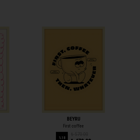
BEYRU
First coffee
₺ 570.00
%
18