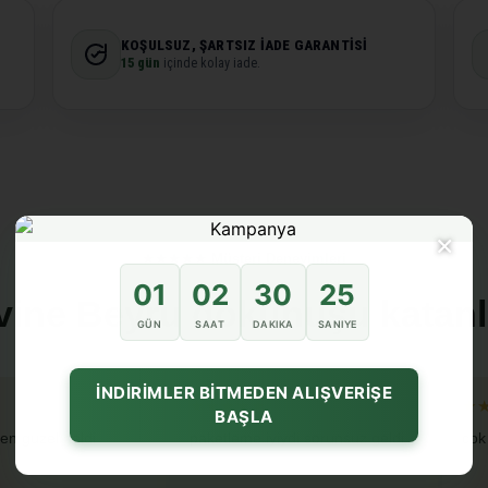
KOŞULSUZ, ŞARTSIZ İADE GARANTISI
15 gün
içinde kolay iade.
×
★★★★★ Müşteri Deneyimleri
01
02
30
24
vine Beyru dokunuşu katanl
GÜN
SAAT
DAKIKA
SANIYE
İNDİRİMLER BİTMEDEN ALIŞVERİŞE
★★★★★
★
BAŞLA
en guzel geldi
paketleme iyiydi sorunsuz geldi
cok