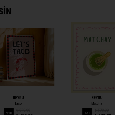
SİN
BEYRU
BEYRU
Taco
Matcha
₺ 570.00
₺ 570.00
%
18
%
18