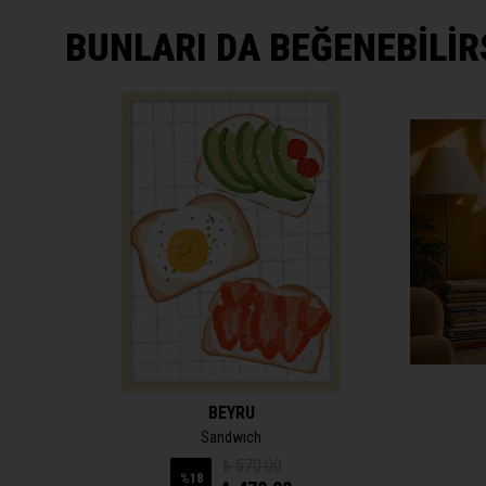
BUNLARI DA BEĞENEBİLİR
BEYRU
Sandwich
₺ 570.00
%
18