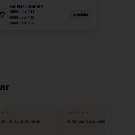
KADEMELI İNDIRIM
2500₺
üzeri
%15
İNDİRİM
3500₺
üzeri
%20
5000₺
üzeri
%30
ar
★★★☆
★★★★★
 tatlı duruyor duvarda
kırlentler baya kaliteliymis