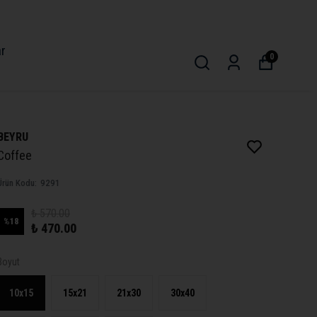
ar
0
BEYRU
Coffee
Ürün Kodu
:
9291
₺ 570.00
%
18
₺ 470.00
Boyut
10x15
15x21
21x30
30x40