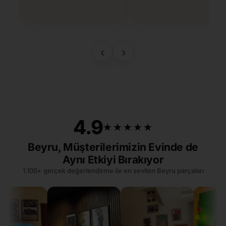
‹
›
4.9
★★★★★
★★★★★
Beyru, Müşterilerimizin Evinde de
Aynı Etkiyi Bırakıyor
1.100+ gerçek değerlendirme ile en sevilen Beyru parçaları