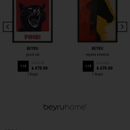
BEYRU
BEYRU
good cat
equine essence
₺ 570.00
₺ 570.00
%
18
%
18
₺ 470.00
₺ 470.00
7 Boyut
7 Boyut