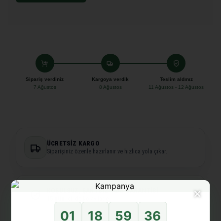
Sipariş verdiniz
Kargoya verdik
Teslim aldınız
7 Ağustos
8 Ağustos
11 Ağustos - 12 Ağustos
ÜCRETSIZ KARGO
Siparişiniz özenle hazırlanır ve hızlıca yola çıkar.
×
KOŞULSUZ, ŞARTSIZ İADE GARANTISI
15 gün
içinde kolay iade.
01
18
59
36