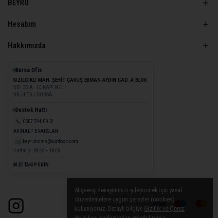
BEYRU
Hesabım
Hakkımızda
Bursa Ofis
KIZILCIKLI MAH. ŞEHİT ÇAVUŞ ERMAN AYDIN CAD. A BLOK
NO: 35 A · İÇ KAPI NO: 1
NİLÜFER / BURSA
Destek Hattı
📞
0507 744 09 31
AKINALP ERARSLAN
✉️
beyruhome@outlook.com
Hafta İçi: 09:30 – 18:00
BİZİ TAKİP EDİN
Alışveriş deneyiminizi iyileştirmek için yasal
düzenlemelere uygun çerezler (cookies)
kullanıyoruz. Detaylı bilgiye
Gizlilik ve Çerez
Politikası
sayfamızdan erişebilirsiniz.