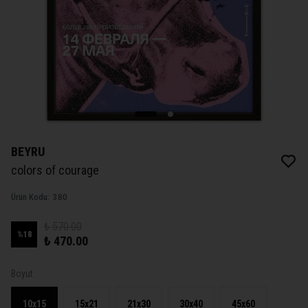
BEYRU
colors of courage
Ürün Kodu
:
380
₺ 570.00
%
18
₺ 470.00
Boyut
10x15
15x21
21x30
30x40
45x60