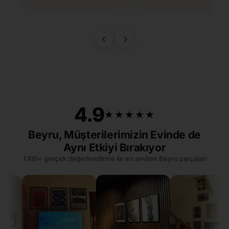
‹
›
4.9
★★★★★
★★★★★
Beyru, Müşterilerimizin Evinde de
Aynı Etkiyi Bırakıyor
1.100+ gerçek değerlendirme ile en sevilen Beyru parçaları