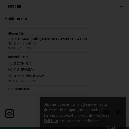
Hesabım
Hakkımızda
Bursa Ofis
KIZILCIKLI MAH. ŞEHİT ÇAVUŞ ERMAN AYDIN CAD. A BLOK
NO: 35 A · İÇ KAPI NO: 1
NİLÜFER / BURSA
Destek Hattı
📞
0507 744 09 31
AKINALP ERARSLAN
✉️
beyruhome@outlook.com
Hafta İçi: 09:30 – 18:00
BİZİ TAKİP EDİN
Alışveriş deneyiminizi iyileştirmek için yasal
düzenlemelere uygun çerezler (cookies)
kullanıyoruz. Detaylı bilgiye
Gizlilik ve Çerez
Politikası
sayfamızdan erişebilirsiniz.
Anladım