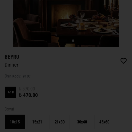
BEYRU
Dinner
Ürün Kodu
:
9103
₺ 570.00
%
18
₺ 470.00
Boyut
10x15
15x21
21x30
30x40
45x60