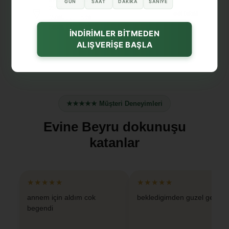
GÜN
SAAT
DAKIKA
SANIYE
2500₺
üzeri
%15
İNDİRİM
3500₺
üzeri
%20
5000₺
üzeri
%30
İNDİRİMLER BİTMEDEN
ALIŞVERİŞE BAŞLA
★★★★★ Müşteri Deneyimleri
Evine Beyru dokunuşu
katanlar
★★★★★
★★★★★
annem için aldım cok
bekledigimden guzel geldi
begendi