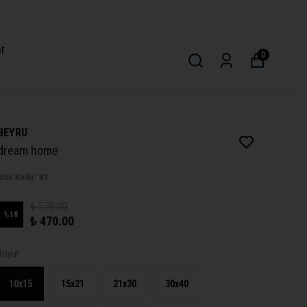
ar
0
BEYRU
dream home
Ürün Kodu
:
81
₺ 570.00
%
18
₺ 470.00
Boyut
10x15
15x21
21x30
30x40