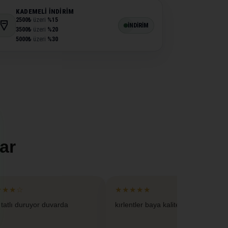
KADEMELI İNDIRIM
2500₺
üzeri
%15
İNDİRİM
3500₺
üzeri
%20
5000₺
üzeri
%30
ar
★★★☆
★★★★★
 tatlı duruyor duvarda
kırlentler baya kaliteliymis