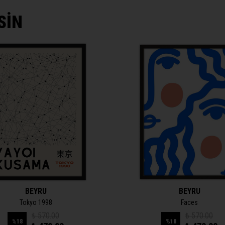
SİN
BEYRU
BEYRU
Tokyo 1998
Faces
₺ 570.00
₺ 570.00
%
18
%
18