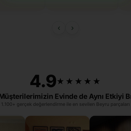
‹
›
4.9
★★★★★
★★★★★
Müşterilerimizin Evinde de Aynı Etkiyi B
1.100+ gerçek değerlendirme ile en sevilen Beyru parçaları