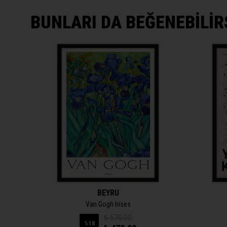
BUNLARI DA BEĞENEBİLİR
BEYRU
Van Gogh Irises
₺ 570.00
%
18