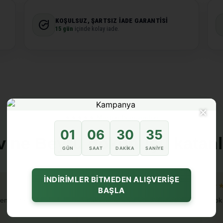
KOŞULSUZ, ŞARTSIZ İADE GARANTISI
15 gün
içinde kolay iade.
×
★★★★★ Müşteri Deneyimleri
01
06
30
34
vine Beyru dokunuşu katanl
GÜN
SAAT
DAKIKA
SANIYE
İNDİRİMLER BİTMEDEN ALIŞVERİŞE
★★★★★
★
BAŞLA
en guzel geldi
paketleme iyiydi sorunsuz geldi
cok