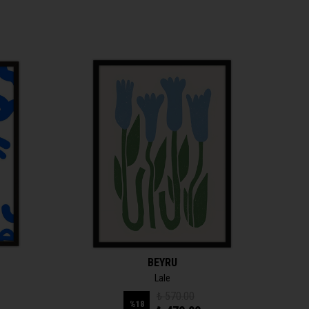
BEYRU
Lale
₺ 570.00
%
18