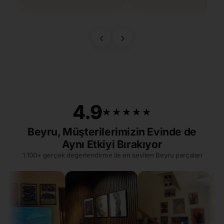
‹
›
4.9
★★★★★
★★★★★
Beyru, Müşterilerimizin Evinde de
Aynı Etkiyi Bırakıyor
1.100+ gerçek değerlendirme ile en sevilen Beyru parçaları