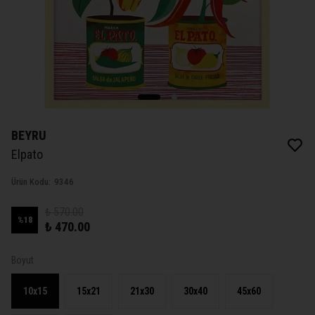
BEYRU
Elpato
Ürün Kodu
:
9346
₺ 570.00
%
18
₺ 470.00
Boyut
10x15
15x21
21x30
30x40
45x60