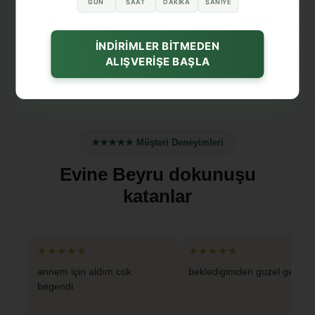
GÜN
SAAT
DAKIKA
SANIYE
2500₺
üzeri
%15
İNDİRİM
3500₺
üzeri
%20
5000₺
üzeri
%30
İNDİRİMLER BİTMEDEN
ALIŞVERİŞE BAŞLA
★★★★★ Müşteri Deneyimleri
Evine Beyru dokunuşu
katanlar
★★★★★
★★★★★
annem için aldım cok
bekledigimden guzel geldi
begendi