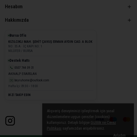
Hesabım
Hakkımızda
Bursa Ofis
KIZILCIKLI MAH. ŞEHİT ÇAVUŞ ERMAN AYDIN CAD. A BLOK
NO: 35 A · İÇ KAPI NO: 1
NİLÜFER / BURSA
Destek Hattı
📞
0507 744 09 31
AKINALP ERARSLAN
✉️
beyruhome@outlook.com
Hafta İçi: 09:30 – 18:00
BİZİ TAKİP EDİN
Alışveriş deneyiminizi iyileştirmek için yasal
düzenlemelere uygun çerezler (cookies)
kullanıyoruz. Detaylı bilgiye
Gizlilik ve Çerez
Politikası
sayfamızdan erişebilirsiniz.
Anladım