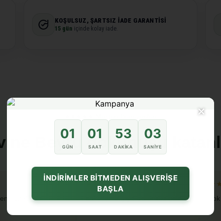
KOŞULSUZ, ŞARTSIZ İADE GARANTISI
15 gün
içinde kolay iade.
×
★★★★★ Müşteri Deneyimleri
01
01
53
02
vine Beyru dokunuşu katanl
GÜN
SAAT
DAKIKA
SANIYE
İNDİRİMLER BİTMEDEN ALIŞVERİŞE
★★★★★
★
BAŞLA
en guzel geldi
paketleme iyiydi sorunsuz geldi
cok