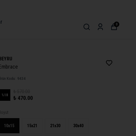
ar
0
BEYRU
Embrace
Ürün Kodu
:
9434
₺ 570.00
%
18
₺ 470.00
Boyut
10x15
15x21
21x30
30x40