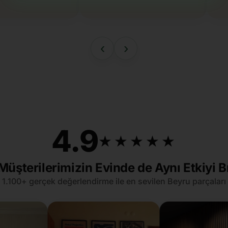
‹
›
4.9
★★★★★
★★★★★
Müşterilerimizin Evinde de Aynı Etkiyi B
1.100+ gerçek değerlendirme ile en sevilen Beyru parçaları