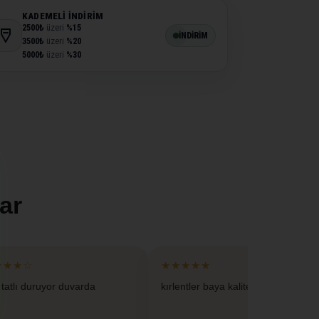
KADEMELI İNDIRIM
2500₺
üzeri
%15
İNDİRİM
3500₺
üzeri
%20
5000₺
üzeri
%30
ar
★★★☆
★★★★★
 tatlı duruyor duvarda
kırlentler baya kaliteliymis