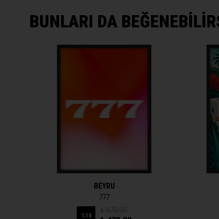
BUNLARI DA BEĞENEBİLİR
BEYRU
777
₺ 570.00
%
18