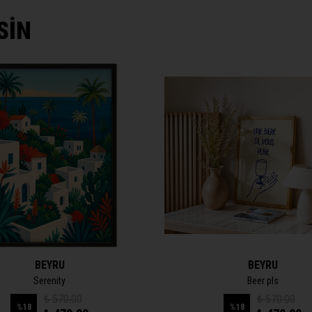
SİN
BEYRU
BEYRU
Serenity
Beer pls
₺ 570.00
₺ 570.00
%
18
%
18