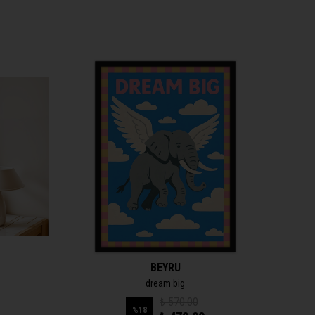
BEYRU
dream big
₺ 570.00
%
18