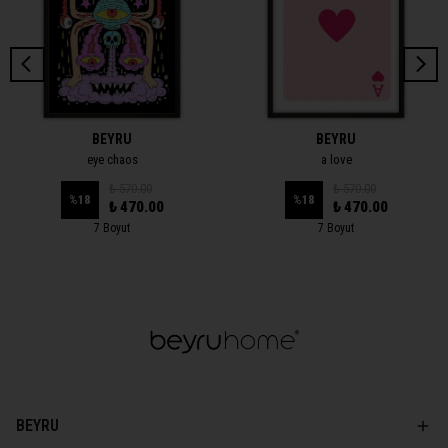
BEYRU
BEYRU
eye chaos
a love
₺ 570.00
₺ 570.00
%
18
%
18
₺ 470.00
₺ 470.00
7 Boyut
7 Boyut
BEYRU