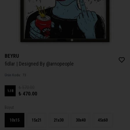
BEYRU
fidlar | Designed By @arnopeople
Ürün Kodu
:
73
₺ 570.00
%
18
₺ 470.00
Boyut
10x15
15x21
21x30
30x40
45x60