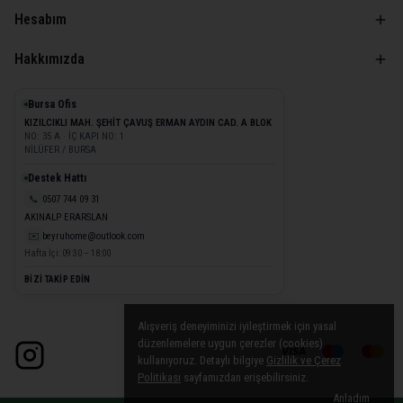
Hesabım
Hakkımızda
Bursa Ofis
KIZILCIKLI MAH. ŞEHİT ÇAVUŞ ERMAN AYDIN CAD. A BLOK
NO: 35 A · İÇ KAPI NO: 1
NİLÜFER / BURSA
Destek Hattı
📞
0507 744 09 31
AKINALP ERARSLAN
✉️
beyruhome@outlook.com
Hafta İçi: 09:30 – 18:00
BİZİ TAKİP EDİN
Alışveriş deneyiminizi iyileştirmek için yasal
düzenlemelere uygun çerezler (cookies)
kullanıyoruz. Detaylı bilgiye
Gizlilik ve Çerez
Politikası
sayfamızdan erişebilirsiniz.
Anladım