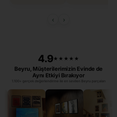
‹
›
4.9
★★★★★
★★★★★
Beyru, Müşterilerimizin Evinde de
Aynı Etkiyi Bırakıyor
1.100+ gerçek değerlendirme ile en sevilen Beyru parçaları