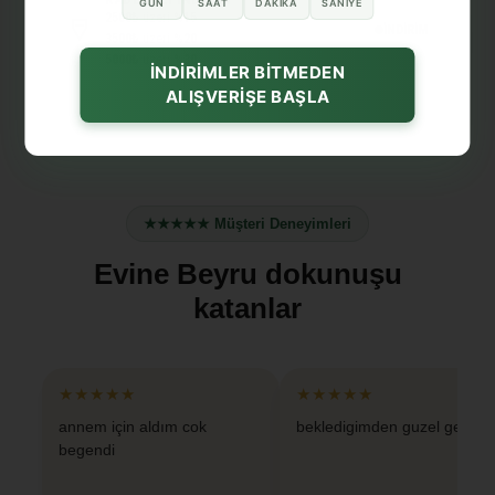
GÜN
SAAT
DAKIKA
SANIYE
2500₺
üzeri
%15
İNDİRİM
3500₺
üzeri
%20
5000₺
üzeri
%30
İNDİRİMLER BİTMEDEN
ALIŞVERİŞE BAŞLA
★★★★★ Müşteri Deneyimleri
Evine Beyru dokunuşu
katanlar
★★★★★
★★★★★
annem için aldım cok
bekledigimden guzel geldi
begendi