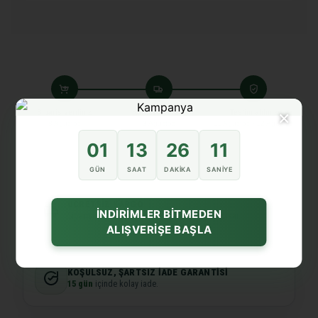
×
Sipariş verdiniz
Kargoya verdik
Teslim aldınız
8 Ağustos
9 Ağustos
11 Ağustos - 12 Ağustos
01
13
26
11
GÜN
SAAT
DAKIKA
SANIYE
ÜCRETSIZ KARGO
İNDİRİMLER BİTMEDEN
Siparişiniz özenle hazırlanır ve hızlıca yola çıkar.
ALIŞVERİŞE BAŞLA
KOŞULSUZ, ŞARTSIZ İADE GARANTISI
15 gün
içinde kolay iade.