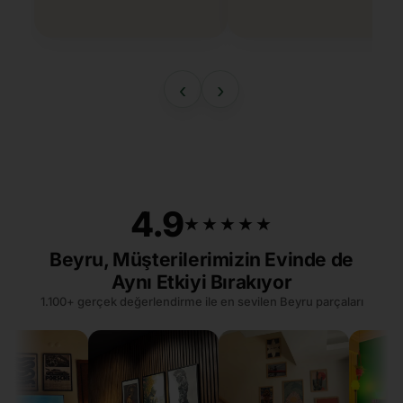
‹
›
4.9
★★★★★
★★★★★
Beyru, Müşterilerimizin Evinde de
Aynı Etkiyi Bırakıyor
1.100+ gerçek değerlendirme ile en sevilen Beyru parçaları