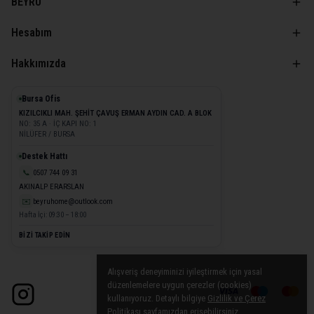
BEYRU
Hesabım
Hakkımızda
Bursa Ofis
KIZILCIKLI MAH. ŞEHİT ÇAVUŞ ERMAN AYDIN CAD. A BLOK
NO: 35 A · İÇ KAPI NO: 1
NİLÜFER / BURSA
Destek Hattı
📞
0507 744 09 31
AKINALP ERARSLAN
✉️
beyruhome@outlook.com
Hafta İçi: 09:30 – 18:00
BİZİ TAKİP EDİN
Alışveriş deneyiminizi iyileştirmek için yasal
düzenlemelere uygun çerezler (cookies)
kullanıyoruz. Detaylı bilgiye
Gizlilik ve Çerez
Politikası
sayfamızdan erişebilirsiniz.