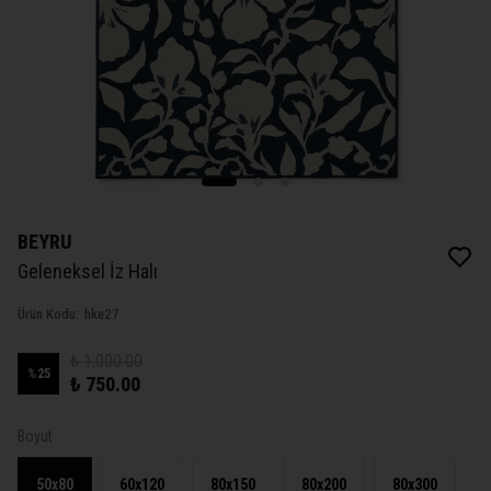
BEYRU
Geleneksel İz Halı
Ürün Kodu
:
hke27
₺ 1,000.00
%
25
₺ 750.00
Boyut
50x80
60x120
80x150
80x200
80x300