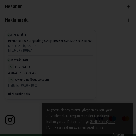
Hesabım
Hakkımızda
Bursa Ofis
KIZILCIKLI MAH. ŞEHİT ÇAVUŞ ERMAN AYDIN CAD. A BLOK
NO: 35 A · İÇ KAPI NO: 1
NİLÜFER / BURSA
Destek Hattı
📞
0507 744 09 31
AKINALP ERARSLAN
✉️
beyruhome@outlook.com
Hafta İçi: 09:30 – 18:00
BİZİ TAKİP EDİN
Alışveriş deneyiminizi iyileştirmek için yasal
düzenlemelere uygun çerezler (cookies)
kullanıyoruz. Detaylı bilgiye
Gizlilik ve Çerez
Politikası
sayfamızdan erişebilirsiniz.
Anladım