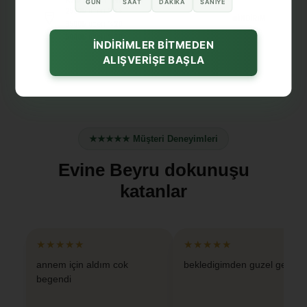
GÜN
SAAT
DAKIKA
SANIYE
2500₺
üzeri
%15
İNDİRİM
3500₺
üzeri
%20
5000₺
üzeri
%30
İNDİRİMLER BİTMEDEN
ALIŞVERİŞE BAŞLA
★★★★★ Müşteri Deneyimleri
Evine Beyru dokunuşu
katanlar
★★★★★
★★★★★
annem için aldım cok
bekledigimden guzel geldi
begendi