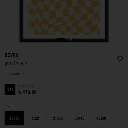
BEYRU
good vibes
Ürün Kodu
:
313
₺ 570.00
%
18
₺ 470.00
Boyut
10x15
15x21
21x30
30x40
45x60