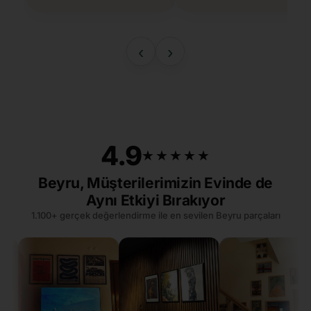
‹
›
4.9
★★★★★
★★★★★
Beyru, Müşterilerimizin Evinde de
Aynı Etkiyi Bırakıyor
1.100+ gerçek değerlendirme ile en sevilen Beyru parçaları