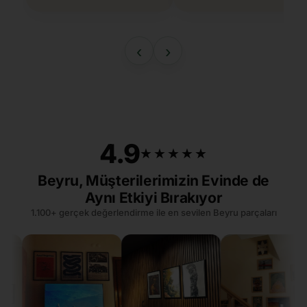
‹
›
4.9
★★★★★
★★★★★
Beyru, Müşterilerimizin Evinde de
Aynı Etkiyi Bırakıyor
1.100+ gerçek değerlendirme ile en sevilen Beyru parçaları