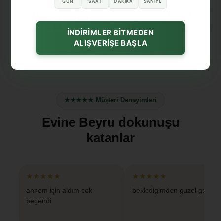
GÜN
SAAT
DAKIKA
SANIYE
2500₺
üzeri
%15
İNDİRİM
3500₺
üzeri
%20
5000₺
üzeri
%30
İNDİRİMLER BİTMEDEN
ALIŞVERİŞE BAŞLA
★★★★★ Müşteri Deneyimleri
Evine Beyru dokunuşu
katanlar
★★★★★
★★★★★
annem için aldım cok
bekledigimden guzel geldi
begendi