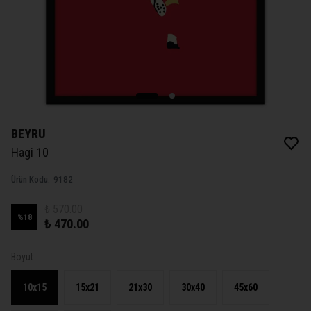
BEYRU
Hagi 10
Ürün Kodu
:
9182
₺ 570.00
%
18
₺ 470.00
Boyut
10x15
15x21
21x30
30x40
45x60