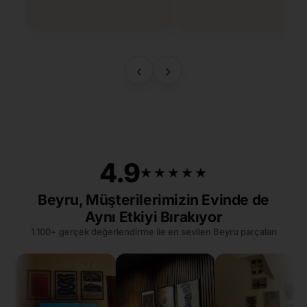
‹
›
4.9
★★★★★
★★★★★
Beyru, Müşterilerimizin Evinde de
Aynı Etkiyi Bırakıyor
1.100+ gerçek değerlendirme ile en sevilen Beyru parçaları