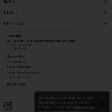
BEYRU
Hesabım
Hakkımızda
Bursa Ofis
KIZILCIKLI MAH. ŞEHİT ÇAVUŞ ERMAN AYDIN CAD. A BLOK
NO: 35 A · İÇ KAPI NO: 1
NİLÜFER / BURSA
Destek Hattı
📞
0507 744 09 31
AKINALP ERARSLAN
✉️
beyruhome@outlook.com
Hafta İçi: 09:30 – 18:00
BİZİ TAKİP EDİN
Alışveriş deneyiminizi iyileştirmek için yasal
düzenlemelere uygun çerezler (cookies)
kullanıyoruz. Detaylı bilgiye
Gizlilik ve Çerez
Politikası
sayfamızdan erişebilirsiniz.