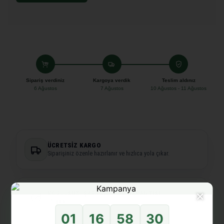
Sipariş verdiniz
Kargoya verdik
Teslim aldınız
6 Ağustos
7 Ağustos
10 Ağustos - 11 Ağustos
ÜCRETSIZ KARGO
Siparişiniz özenle hazırlanır ve hızlıca yola çıkar.
×
KOŞULSUZ, ŞARTSIZ İADE GARANTISI
15 gün
içinde kolay iade.
01
16
58
30