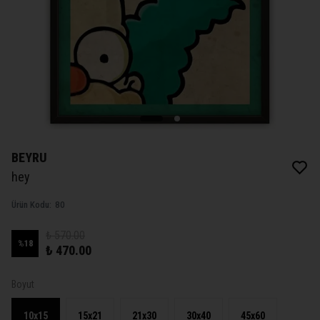
BEYRU
hey
Ürün Kodu
:
80
₺ 570.00
%
18
₺ 470.00
Boyut
10x15
15x21
21x30
30x40
45x60