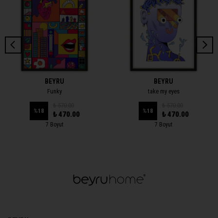
BEYRU
BEYRU
Funky
take my eyes
₺ 570.00
₺ 570.00
%
18
%
18
₺ 470.00
₺ 470.00
7 Boyut
7 Boyut