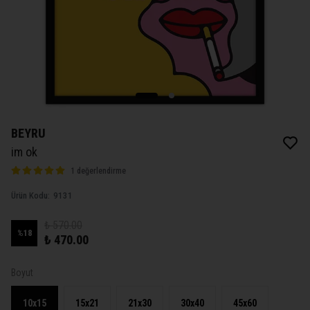
BEYRU
im ok
1 değerlendirme
Ürün Kodu
:
9131
₺ 570.00
%
18
₺ 470.00
Boyut
10x15
15x21
21x30
30x40
45x60