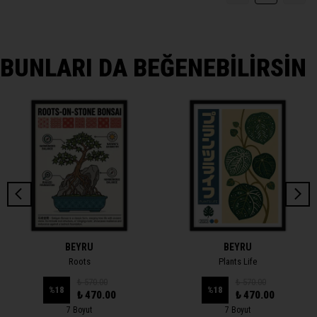
BUNLARI DA BEĞENEBİLİRSİN
BEYRU
BEYRU
Roots
Plants Life
₺ 570.00
₺ 570.00
%
18
%
18
₺ 470.00
₺ 470.00
7 Boyut
7 Boyut