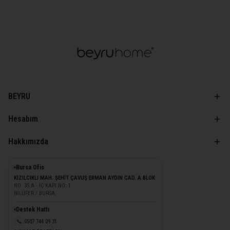
BEYRU
Hesabım
Hakkımızda
Bursa Ofis
KIZILCIKLI MAH. ŞEHİT ÇAVUŞ ERMAN AYDIN CAD. A BLOK
NO: 35 A · İÇ KAPI NO: 1
NİLÜFER / BURSA
Destek Hattı
📞
0507 744 09 31