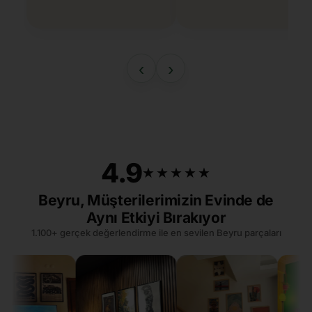
‹
›
4.9
★★★★★
★★★★★
Beyru, Müşterilerimizin Evinde de
Aynı Etkiyi Bırakıyor
1.100+ gerçek değerlendirme ile en sevilen Beyru parçaları