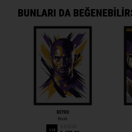
BUNLARI DA BEĞENEBİLİR
BEYRU
Brush
₺ 570.00
%
18