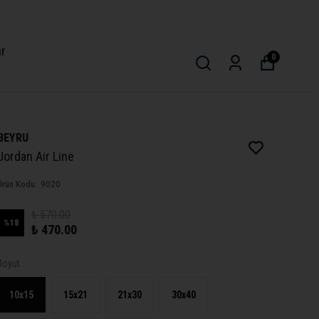
ar
0
BEYRU
Jordan Air Line
Ürün Kodu
:
9020
₺ 570.00
%
18
₺ 470.00
Boyut
10x15
15x21
21x30
30x40