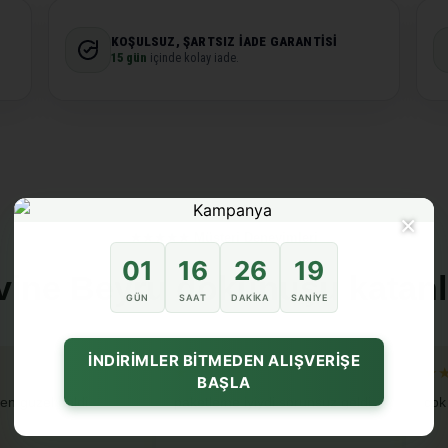
KOŞULSUZ, ŞARTSIZ İADE GARANTISI
15 gün
içinde kolay iade.
×
★★★★★ Müşteri Deneyimleri
01
16
26
18
vine Beyru dokunuşu katanl
GÜN
SAAT
DAKIKA
SANIYE
İNDİRİMLER BİTMEDEN ALIŞVERİŞE
★★★★★
★
BAŞLA
en guzel geldi
paketleme iyiydi sorunsuz geldi
cok