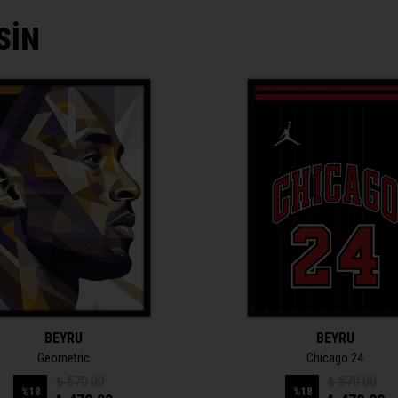
SİN
BEYRU
BEYRU
Geometric
Chicago 24
₺ 570.00
₺ 570.00
%
18
%
18