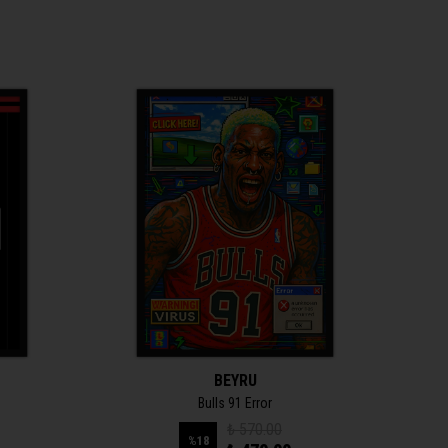
BEYRU
Bulls 91 Error
₺ 570.00
%
18