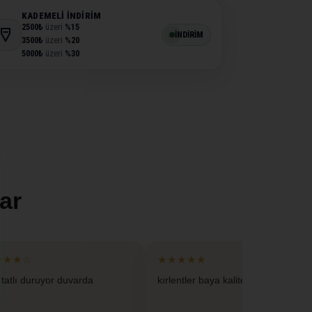
KADEMELI İNDIRIM
2500₺
üzeri
%15
İNDİRİM
3500₺
üzeri
%20
5000₺
üzeri
%30
ar
★★★☆
★★★★★
 tatlı duruyor duvarda
kırlentler baya kaliteliymis