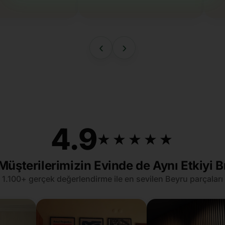
‹
›
4.9
★★★★★
★★★★★
Müşterilerimizin Evinde de Aynı Etkiyi B
1.100+ gerçek değerlendirme ile en sevilen Beyru parçaları