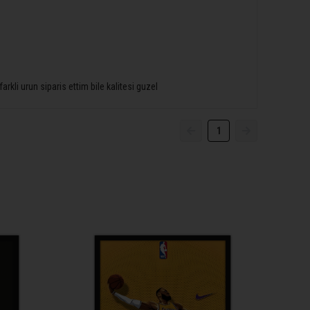
kli urun siparis ettim bile kalitesi guzel
1