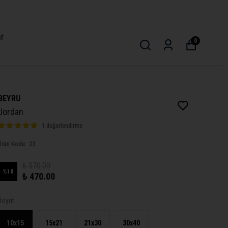
M ÜRÜNLERDE ÜCRETSİZ KARGO!
ar
0
BEYRU
Jordan
1 değerlendirme
Ürün Kodu
:
23
₺ 570.00
%
18
₺ 470.00
Boyut
10x15
15x21
21x30
30x40