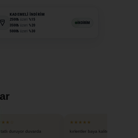
KADEMELI İNDIRIM
2500₺
üzeri
%15
İNDİRİM
3500₺
üzeri
%20
5000₺
üzeri
%30
ar
★★★☆
★★★★★
 tatlı duruyor duvarda
kırlentler baya kaliteliymis