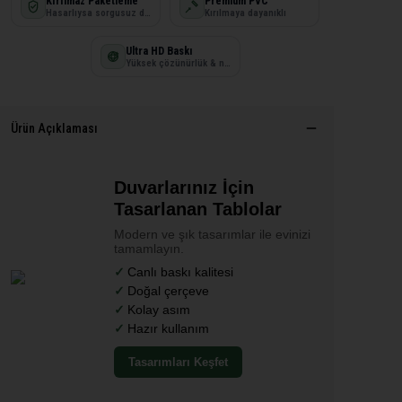
Kırılmaz Paketleme
Premium PVC
Hasarlıysa sorgusuz değişim
Kırılmaya dayanıklı
Ultra HD Baskı
Yüksek çözünürlük & net detay
Ürün Açıklaması
Duvarlarınız İçin
Tasarlanan Tablolar
Modern ve şık tasarımlar ile evinizi
tamamlayın.
Canlı baskı kalitesi
Doğal çerçeve
Kolay asım
Hazır kullanım
Tasarımları Keşfet