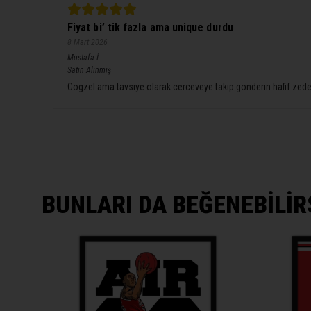
Fiyat bi’ tik fazla ama unique durdu
8 Mart 2026
Mustafa
İ.
Satın Alınmış
Cogzel ama tavsiye olarak cerceveye takip gonderin hafif zedele
BUNLARI DA BEĞENEBİLİR