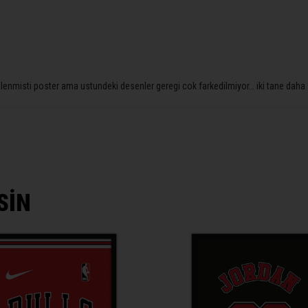
nmisti poster ama ustundeki desenler geregi cok farkedilmiyor… iki tane daha far
SİN