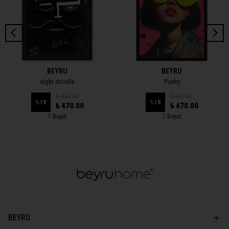
BEYRU
BEYRU
night doodle
Punky
₺ 570.00
₺ 570.00
%
18
%
18
₺ 470.00
₺ 470.00
7 Boyut
7 Boyut
BEYRU