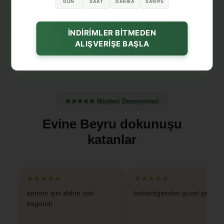
GÜN
SAAT
DAKIKA
SANIYE
2500₺
üzeri
%15
İNDİRİM
3500₺
üzeri
%20
5000₺
üzeri
%30
İNDİRİMLER BİTMEDEN
ALIŞVERİŞE BAŞLA
★★★★★ Müşteri Deneyimleri
Evine Beyru dokunuşu
katanlar
★★★★★
★★★★★
annem için aldım cok
bekledigimden guzel geldi
begendi