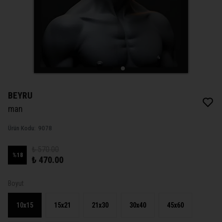
BEYRU
man
Ürün Kodu
:
9078
₺ 570.00
%
18
₺ 470.00
Boyut
10x15
15x21
21x30
30x40
45x60