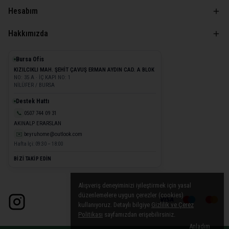
Hesabım
Hakkımızda
Bursa Ofis
KIZILCIKLI MAH. ŞEHİT ÇAVUŞ ERMAN AYDIN CAD. A BLOK
NO: 35 A · İÇ KAPI NO: 1
NİLÜFER / BURSA
Destek Hattı
📞
0507 744 09 31
AKINALP ERARSLAN
✉️
beyruhome@outlook.com
Hafta İçi: 09:30 – 18:00
BİZİ TAKİP EDİN
Alışveriş deneyiminizi iyileştirmek için yasal
düzenlemelere uygun çerezler (cookies)
kullanıyoruz. Detaylı bilgiye
Gizlilik ve Çerez
Politikası
sayfamızdan erişebilirsiniz.
Anladım