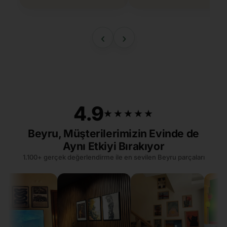
‹
›
4.9
★★★★★
★★★★★
Beyru, Müşterilerimizin Evinde de
Aynı Etkiyi Bırakıyor
1.100+ gerçek değerlendirme ile en sevilen Beyru parçaları