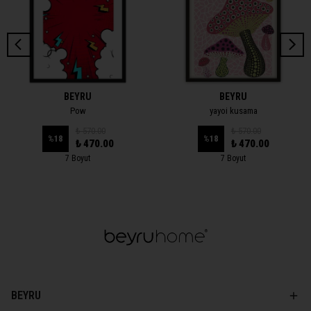
BEYRU
BEYRU
Pow
yayoi kusama
₺ 570.00
₺ 570.00
%
18
%
18
₺ 470.00
₺ 470.00
7 Boyut
7 Boyut
BEYRU