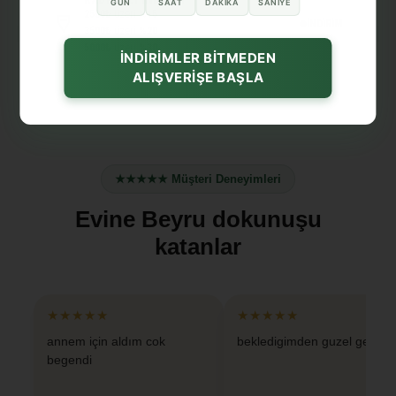
GÜN
SAAT
DAKIKA
SANIYE
2500₺
üzeri
%15
İNDİRİM
3500₺
üzeri
%20
5000₺
üzeri
%30
İNDİRİMLER BİTMEDEN
ALIŞVERİŞE BAŞLA
★★★★★ Müşteri Deneyimleri
Evine Beyru dokunuşu
katanlar
★★★★★
★★★★★
annem için aldım cok
bekledigimden guzel geldi
begendi