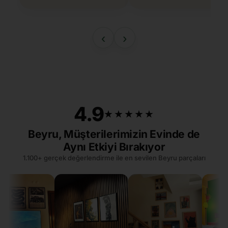
‹
›
4.9
★★★★★
★★★★★
Beyru, Müşterilerimizin Evinde de
Aynı Etkiyi Bırakıyor
1.100+ gerçek değerlendirme ile en sevilen Beyru parçaları