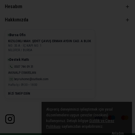
Hesabım
Hakkımızda
Bursa Ofis
KIZILCIKLI MAH. ŞEHİT ÇAVUŞ ERMAN AYDIN CAD. A BLOK
NO: 35 A · İÇ KAPI NO: 1
NİLÜFER / BURSA
Destek Hattı
📞
0507 744 09 31
AKINALP ERARSLAN
✉️
beyruhome@outlook.com
Hafta İçi: 09:30 – 18:00
BİZİ TAKİP EDİN
Alışveriş deneyiminizi iyileştirmek için yasal
düzenlemelere uygun çerezler (cookies)
kullanıyoruz. Detaylı bilgiye
Gizlilik ve Çerez
Politikası
sayfamızdan erişebilirsiniz.
Anladım