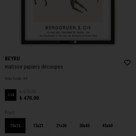
BEYRU
matisse papiers decoupes
Ürün Kodu
:
69
₺ 570.00
%
18
₺ 470.00
Boyut
10x15
15x21
21x30
30x40
45x60