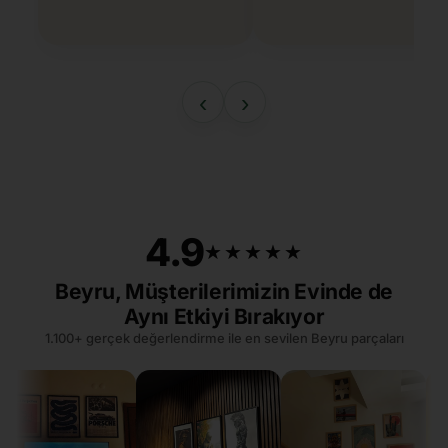
‹
›
4.9
★★★★★
★★★★★
Beyru, Müşterilerimizin Evinde de
Aynı Etkiyi Bırakıyor
1.100+ gerçek değerlendirme ile en sevilen Beyru parçaları