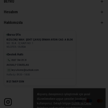
BEYRU
Hesabım
Hakkımızda
Bursa Ofis
KIZILCIKLI MAH. ŞEHİT ÇAVUŞ ERMAN AYDIN CAD. A BLOK
NO: 35 A · İÇ KAPI NO: 1
NİLÜFER / BURSA
Destek Hattı
📞
0507 744 09 31
AKINALP ERARSLAN
✉️
beyruhome@outlook.com
Hafta İçi: 09:30 – 18:00
BİZİ TAKİP EDİN
Alışveriş deneyiminizi iyileştirmek için yasal
düzenlemelere uygun çerezler (cookies)
kullanıyoruz. Detaylı bilgiye
Gizlilik ve Çerez
Politikası
sayfamızdan erişebilirsiniz.