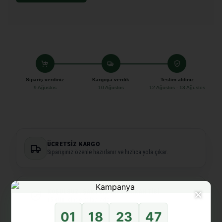
Sipariş verdiniz
Kargoya verdik
Teslim aldınız
9 Ağustos
10 Ağustos
12 Ağustos - 13 Ağustos
ÜCRETSIZ KARGO
Siparişiniz özenle hazırlanır ve hızlıca yola çıkar.
×
KOŞULSUZ, ŞARTSIZ İADE GARANTISI
15 gün
içinde kolay iade.
01
18
23
46