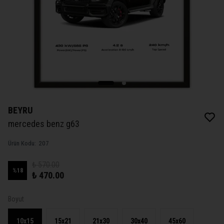
BEYRU
mercedes benz g63
Ürün Kodu
:
207
₺ 570.00
%
18
₺ 470.00
Boyut
10x15
15x21
21x30
30x40
45x60