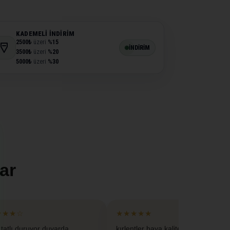
KADEMELI İNDIRIM
2500₺
üzeri
%15
İNDİRİM
3500₺
üzeri
%20
5000₺
üzeri
%30
ar
★★★☆
★★★★★
 tatlı duruyor duvarda
kırlentler baya kaliteliymis