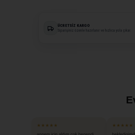
ÜCRETSIZ KARGO
Siparişiniz özenle hazırlanır ve hızlıca yola çıkar.
E
★★★★★
★★★★★
annem için aldım cok begendi
bekledigimd