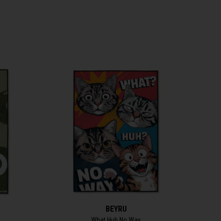
BEYRU
What Huh No Way