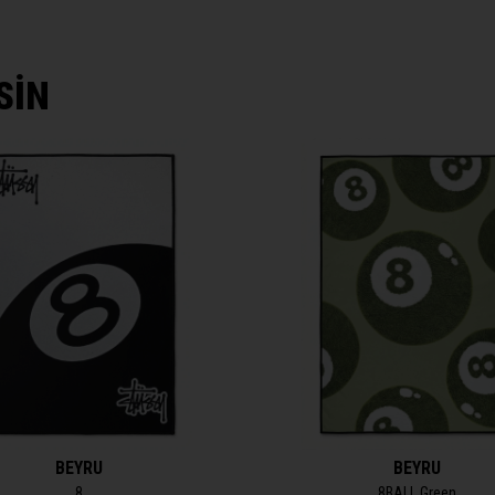
SİN
BEYRU
BEYRU
8
8BALL Green