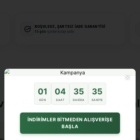
KOŞULSUZ, ŞARTSIZ İADE GARANTISI
15 gün
içinde kolay iade.
×
★★★★★ Müşteri Deneyimleri
01
04
35
34
vine Beyru dokunuşu katanl
GÜN
SAAT
DAKIKA
SANIYE
İNDİRİMLER BİTMEDEN ALIŞVERİŞE
BAŞLA
★★★★★
★
en guzel geldi
paketleme iyiydi sorunsuz geldi
cok