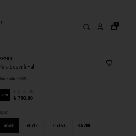
ar
0
BEYRU
Para Desenli Halı
Ürün Kodu
:
HKR9
₺ 1,000.00
%
25
₺ 750.00
Boyut
50x80
60x120
80x150
80x200