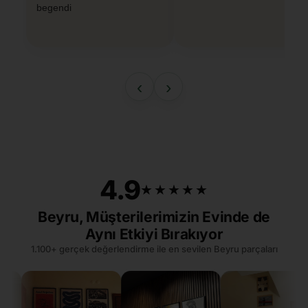
begendi
‹
›
4.9
★★★★★
★★★★★
Beyru, Müşterilerimizin Evinde de
Aynı Etkiyi Bırakıyor
1.100+ gerçek değerlendirme ile en sevilen Beyru parçaları