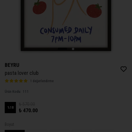
BEYRU
pasta lover club
1 değerlendirme
Ürün Kodu
:
111
₺ 570.00
%
18
₺ 470.00
Boyut