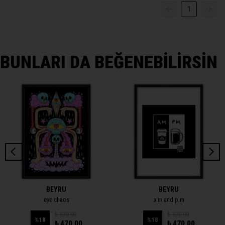
1
BUNLARI DA BEĞENEBİLİRSİN
BEYRU
BEYRU
eye chaos
a.m and p.m
₺ 570.00
₺ 570.00
%
18
%
18
₺ 470.00
₺ 470.00