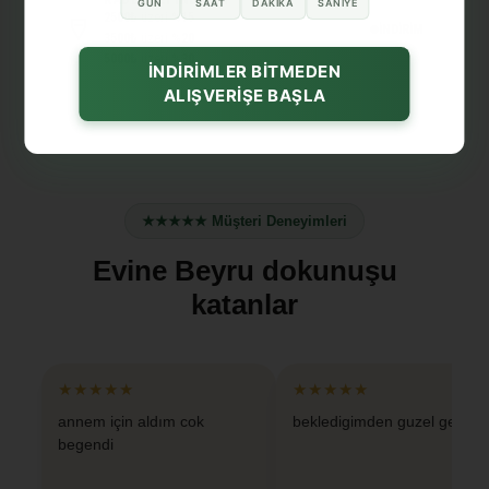
GÜN
SAAT
DAKIKA
SANIYE
2500₺
üzeri
%15
İNDİRİM
3500₺
üzeri
%20
5000₺
üzeri
%30
İNDİRİMLER BİTMEDEN
ALIŞVERİŞE BAŞLA
★★★★★ Müşteri Deneyimleri
Evine Beyru dokunuşu
katanlar
★★★★★
★★★★★
annem için aldım cok
bekledigimden guzel geldi
begendi