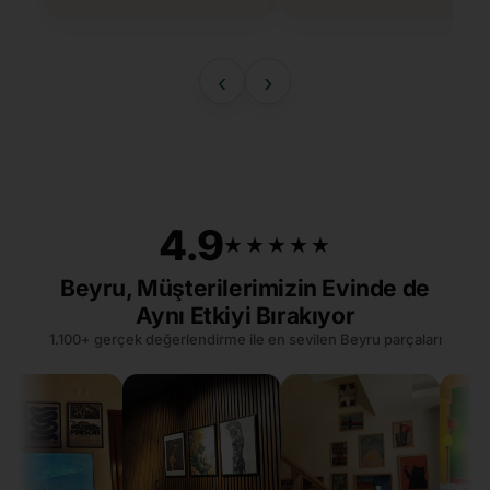
‹
›
4.9
★★★★★
★★★★★
Beyru, Müşterilerimizin Evinde de
Aynı Etkiyi Bırakıyor
1.100+ gerçek değerlendirme ile en sevilen Beyru parçaları