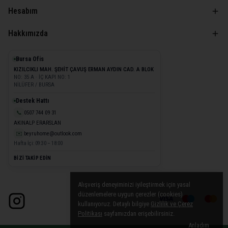
Hesabım
Hakkımızda
Bursa Ofis
KIZILCIKLI MAH. ŞEHİT ÇAVUŞ ERMAN AYDIN CAD. A BLOK
NO: 35 A · İÇ KAPI NO: 1
NİLÜFER / BURSA
Destek Hattı
📞
0507 744 09 31
AKINALP ERARSLAN
✉️
beyruhome@outlook.com
Hafta İçi: 09:30 – 18:00
BİZİ TAKİP EDİN
Alışveriş deneyiminizi iyileştirmek için yasal
düzenlemelere uygun çerezler (cookies)
kullanıyoruz. Detaylı bilgiye
Gizlilik ve Çerez
Politikası
sayfamızdan erişebilirsiniz.
Anladım