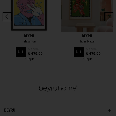
BEYRU
BEYRU
relaxation
tiger blaze
₺ 570.00
₺ 570.00
%
18
%
18
₺ 470.00
₺ 470.00
7 Boyut
7 Boyut
BEYRU