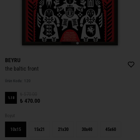
BEYRU
the baltic front
Ürün Kodu
:
120
₺ 570.00
%
18
₺ 470.00
Boyut
10x15
15x21
21x30
30x40
45x60