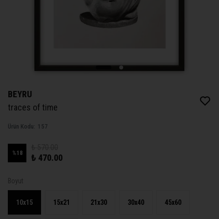
BEYRU
traces of time
Ürün Kodu
:
157
₺ 570.00
%
18
₺ 470.00
Boyut
10x15
15x21
21x30
30x40
45x60