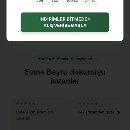
GÜN
SAAT
DAKIKA
SANIYE
2500₺
üzeri
%15
İNDİRİM
3500₺
üzeri
%20
5000₺
üzeri
%30
İNDİRİMLER BİTMEDEN
ALIŞVERİŞE BAŞLA
★★★★★ Müşteri Deneyimleri
Evine Beyru dokunuşu
katanlar
★★★★★
★★★★★
annem için aldım cok
bekledigimden guzel geldi
begendi