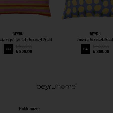
BEYRU
BEYRU
ızı ve pempe renkli İç Yastıklı Kırlent
Limonlar İç Yastıklı Kırlen
₺ 1,500.00
₺ 1,500.00
%
47
%
47
₺ 800.00
₺ 800.00
Hakkımızda