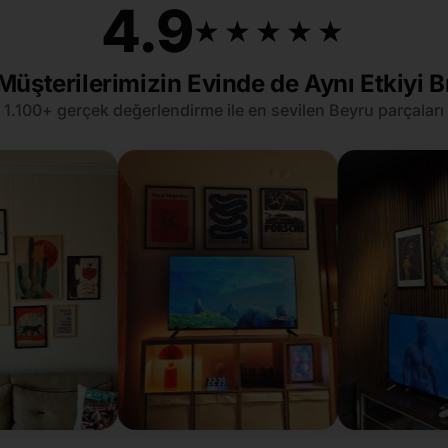
4.9
★★★★★
★★★★★
Müşterilerimizin Evinde de Aynı Etkiyi B
1.100+ gerçek değerlendirme ile en sevilen Beyru parçaları