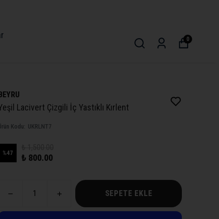
ar
0
BEYRU
Yeşil Lacivert Çizgili İç Yastıklı Kırlent
Ürün Kodu
:
UKRLNT7
₺ 1,500.00
%
47
₺ 800.00
SEPETE EKLE