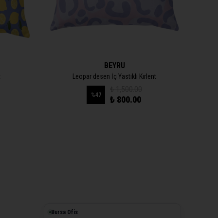
BEYRU
t
Leopar desen İç Yastıklı Kırlent
₺ 1,500.00
%
47
₺ 800.00
Bursa Ofis