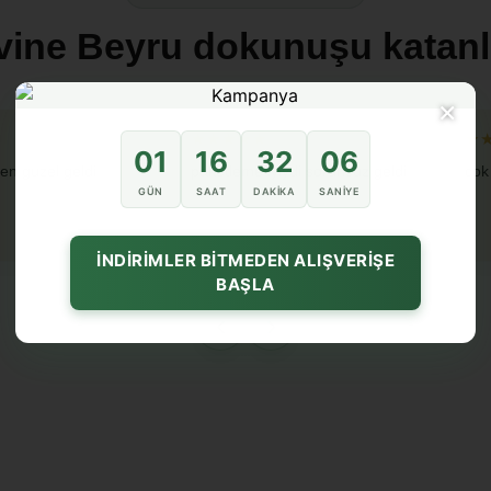
vine Beyru dokunuşu katanl
×
★★★★★
★
01
16
32
04
en guzel geldi
paketleme iyiydi sorunsuz geldi
cok
GÜN
SAAT
DAKIKA
SANIYE
İNDİRİMLER BİTMEDEN ALIŞVERİŞE
BAŞLA
‹
›