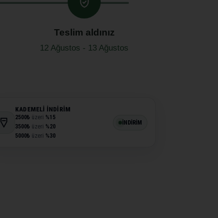
Teslim aldınız
12 Ağustos - 13 Ağustos
KADEMELI İNDIRIM
2500₺
üzeri
%15
İNDİRİM
3500₺
üzeri
%20
5000₺
üzeri
%30