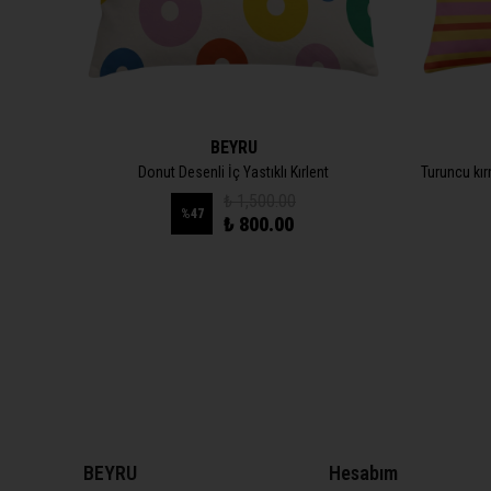
BEYRU
nt
Donut Desenli İç Yastıklı Kırlent
Turuncu kırm
₺ 1,500.00
%
47
₺ 800.00
BEYRU
Hesabım