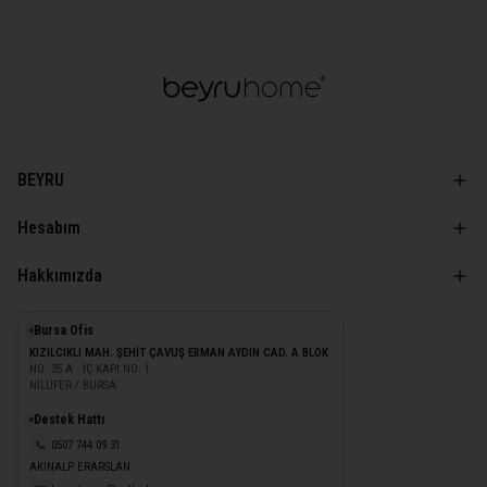
BEYRU
Hesabım
Hakkımızda
Bursa Ofis
KIZILCIKLI MAH. ŞEHİT ÇAVUŞ ERMAN AYDIN CAD. A BLOK
NO: 35 A · İÇ KAPI NO: 1
NİLÜFER / BURSA
Destek Hattı
📞
0507 744 09 31
AKINALP ERARSLAN