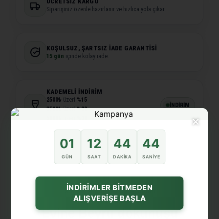
ÜCRETSIZ KARGO
Siparişiniz özenle hazırlanır ve hızlıca yola çıkar.
KOŞULSUZ, ŞARTSIZ İADE GARANTISI
15 gün
içinde kolay iade.
KADEMELI İNDIRIM
2500₺
üzeri
%15
İNDİRİM
3500₺
üzeri
%20
×
5000₺
üzeri
%30
01
12
44
44
GÜN
SAAT
DAKIKA
SANIYE
İNDİRİMLER BİTMEDEN
★★★★★ Müşteri Deneyimleri
ALIŞVERİŞE BAŞLA
Evine Beyru dokunuşu