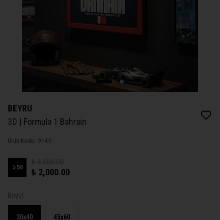
BEYRU
3D | Formula 1 Bahrain
Ürün Kodu
:
9145
₺ 4,000.00
%
50
₺ 2,000.00
Boyut
30x40
45x60