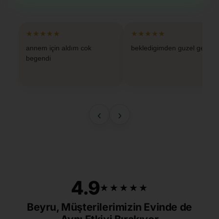
★★★★★
★★★★★
annem için aldım cok
bekledigimden guzel geldi
begendi
‹
›
4.9
★★★★★
★★★★★
Beyru, Müşterilerimizin Evinde de