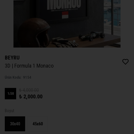
BEYRU
3D | Formula 1 Monaco
Ürün Kodu
:
9154
₺ 4,000.00
%
50
₺ 2,000.00
Boyut
30x40
45x60