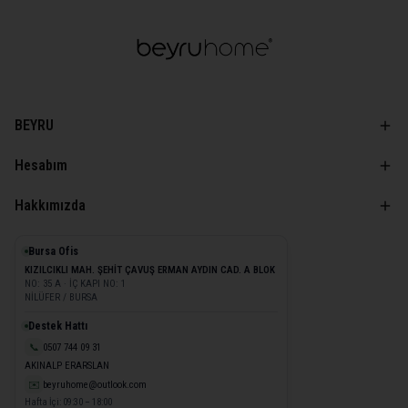
BEYRU
Hesabım
Hakkımızda
Bursa Ofis
KIZILCIKLI MAH. ŞEHİT ÇAVUŞ ERMAN AYDIN CAD. A BLOK
NO: 35 A · İÇ KAPI NO: 1
NİLÜFER / BURSA
Destek Hattı
📞
0507 744 09 31
AKINALP ERARSLAN
✉️
beyruhome@outlook.com
Hafta İçi: 09:30 – 18:00