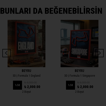
BUNLARI DA BEĞENEBİLİRSİN
BEYRU
BEYRU
3D | Formula 1 England
3D | Formula 1 Singapore
₺ 4,000.00
₺ 4,000.00
%
50
%
50
₺ 2,000.00
₺ 2,000.00
2 Boyut
2 Boyut