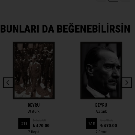
BUNLARI DA BEĞENEBİLİRSİN
BEYRU
BEYRU
Atatürk
Atatürk
₺ 570.00
₺ 570.00
%
18
%
18
₺ 470.00
₺ 470.00
7 Boyut
7 Boyut