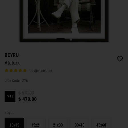
BEYRU
Atatürk
1 değerlendirme
Ürün Kodu
:
276
₺ 570.00
%
18
₺ 470.00
Boyut
10x15
15x21
21x30
30x40
45x60