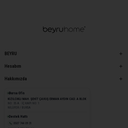
BEYRU
Hesabım
Hakkımızda
Bursa Ofis
KIZILCIKLI MAH. ŞEHİT ÇAVUŞ ERMAN AYDIN CAD. A BLOK
NO: 35 A · İÇ KAPI NO: 1
NİLÜFER / BURSA
Destek Hattı
📞
0507 744 09 31