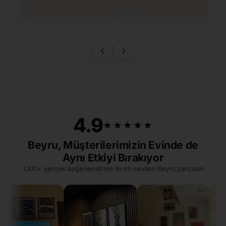
‹
›
4.9
★★★★★
★★★★★
Beyru, Müşterilerimizin Evinde de
Aynı Etkiyi Bırakıyor
1.100+ gerçek değerlendirme ile en sevilen Beyru parçaları