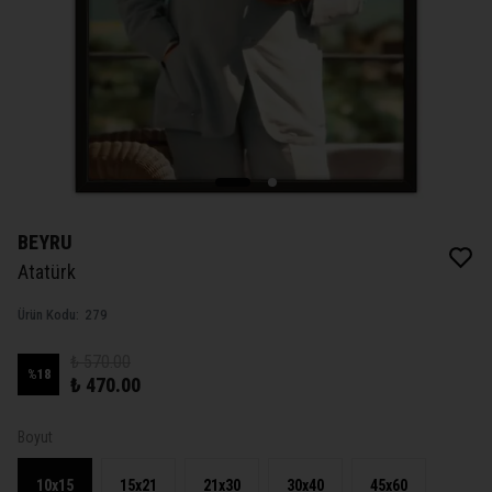
BEYRU
Atatürk
Ürün Kodu
:
279
₺ 570.00
%
18
₺ 470.00
Boyut
10x15
15x21
21x30
30x40
45x60