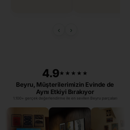
‹
›
4.9
★★★★★
★★★★★
Beyru, Müşterilerimizin Evinde de
Aynı Etkiyi Bırakıyor
1.100+ gerçek değerlendirme ile en sevilen Beyru parçaları