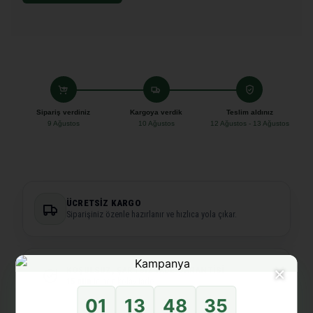
Sipariş verdiniz
Kargoya verdik
Teslim aldınız
9 Ağustos
10 Ağustos
12 Ağustos - 13 Ağustos
ÜCRETSIZ KARGO
Siparişiniz özenle hazırlanır ve hızlıca yola çıkar.
×
KOŞULSUZ, ŞARTSIZ İADE GARANTISI
15 gün
içinde kolay iade.
01
13
48
35