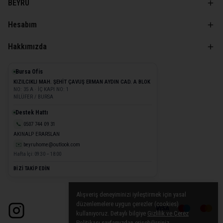
BEYRU
Hesabım
Hakkımızda
Bursa Ofis
KIZILCIKLI MAH. ŞEHİT ÇAVUŞ ERMAN AYDIN CAD. A BLOK
NO: 35 A · İÇ KAPI NO: 1
NİLÜFER / BURSA
Destek Hattı
📞
0507 744 09 31
AKINALP ERARSLAN
✉️
beyruhome@outlook.com
Hafta İçi: 09:30 – 18:00
BİZİ TAKİP EDİN
Alışveriş deneyiminizi iyileştirmek için yasal
düzenlemelere uygun çerezler (cookies)
kullanıyoruz. Detaylı bilgiye
Gizlilik ve Çerez
Politikası
sayfamızdan erişebilirsiniz.