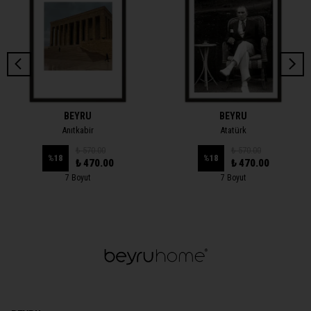
BEYRU
BEYRU
Anıtkabir
Atatürk
₺ 570.00
₺ 570.00
%
18
%
18
₺ 470.00
₺ 470.00
7 Boyut
7 Boyut