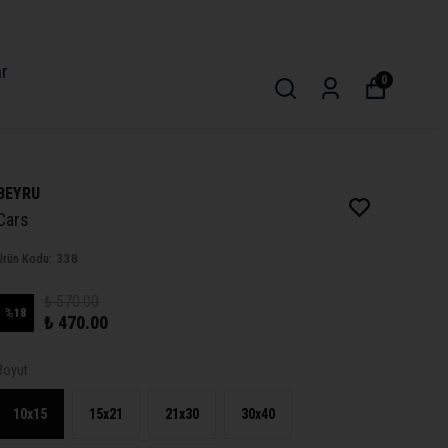
ar
0
BEYRU
Cars
Ürün Kodu
:
338
₺ 570.00
%
18
₺ 470.00
Boyut
10x15
15x21
21x30
30x40