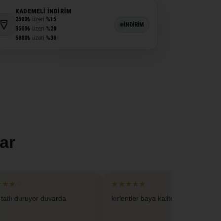
KADEMELI İNDIRIM
2500₺
üzeri
%15
İNDİRİM
3500₺
üzeri
%20
5000₺
üzeri
%30
ar
★★★☆
★★★★★
 tatlı duruyor duvarda
kırlentler baya kaliteliymis