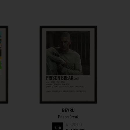
BEYRU
Prison Break
₺ 570.00
%
18