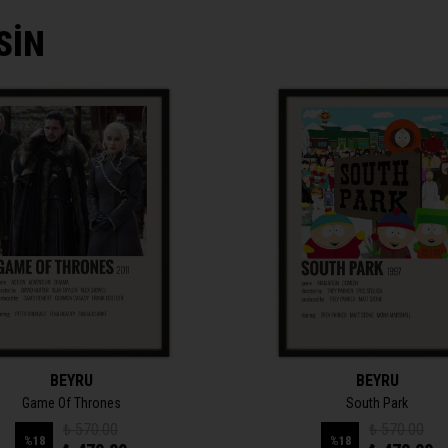
SİN
BEYRU
BEYRU
Game Of Thrones
South Park
₺ 570.00
₺ 570.00
%
18
%
18