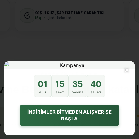
KOŞULSUZ, ŞARTSIZ İADE GARANTISI
15 gün
içinde kolay iade.
×
★★★★★ Müşteri Deneyimleri
01
15
35
39
vine Beyru dokunuşu katanl
GÜN
SAAT
DAKIKA
SANIYE
İNDİRİMLER BİTMEDEN ALIŞVERİŞE
★★★★★
★
BAŞLA
en guzel geldi
paketleme iyiydi sorunsuz geldi
cok