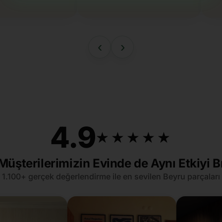
‹
›
4.9
★★★★★
★★★★★
Müşterilerimizin Evinde de Aynı Etkiyi B
1.100+ gerçek değerlendirme ile en sevilen Beyru parçaları