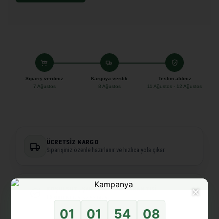
Sipariş verdiniz
Kargoya verdik
Teslim aldınız
7 Ağustos
8 Ağustos
11 Ağustos - 12 Ağustos
ÜCRETSIZ KARGO
Siparişiniz özenle hazırlanır ve hızlıca yola çıkar.
×
KOŞULSUZ, ŞARTSIZ İADE GARANTISI
15 gün
içinde kolay iade.
01
01
54
08