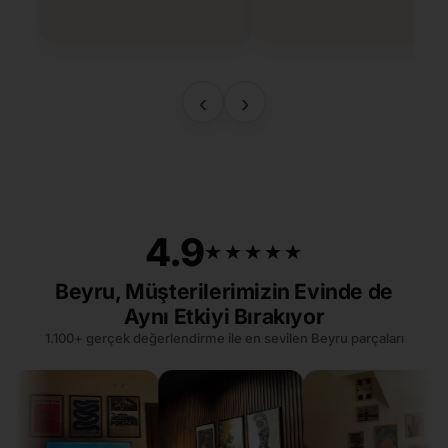
‹
›
4.9
★★★★★
★★★★★
Beyru, Müşterilerimizin Evinde de
Aynı Etkiyi Bırakıyor
1.100+ gerçek değerlendirme ile en sevilen Beyru parçaları