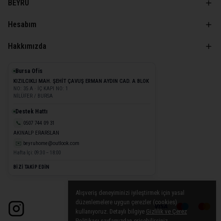
BEYRU
Hesabım
Hakkımızda
Bursa Ofis
KIZILCIKLI MAH. ŞEHİT ÇAVUŞ ERMAN AYDIN CAD. A BLOK
NO: 35 A · İÇ KAPI NO: 1
NİLÜFER / BURSA
Destek Hattı
📞
0507 744 09 31
AKINALP ERARSLAN
✉️
beyruhome@outlook.com
Hafta İçi: 09:30 – 18:00
BİZİ TAKİP EDİN
Alışveriş deneyiminizi iyileştirmek için yasal
düzenlemelere uygun çerezler (cookies)
kullanıyoruz. Detaylı bilgiye
Gizlilik ve Çerez
Politikası
sayfamızdan erişebilirsiniz.