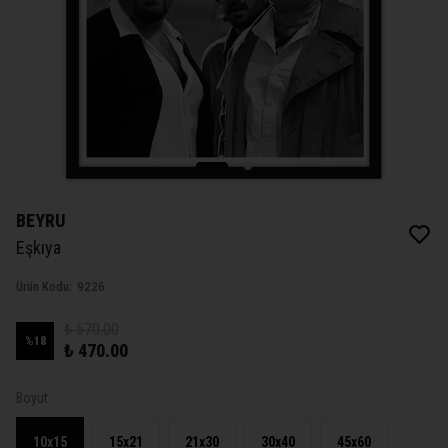
BEYRU
Eşkıya
Ürün Kodu
:
9226
₺ 570.00
%
18
₺ 470.00
Boyut
10x15
15x21
21x30
30x40
45x60