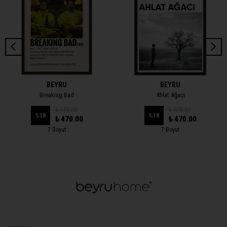
BEYRU
BEYRU
Breaking Bad
Ahlat Ağacı
₺ 570.00
₺ 570.00
%
18
%
18
₺ 470.00
₺ 470.00
7 Boyut
7 Boyut