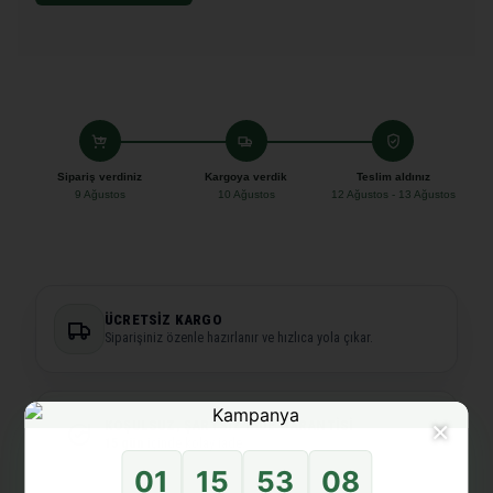
Sipariş verdiniz
Kargoya verdik
Teslim aldınız
9 Ağustos
10 Ağustos
12 Ağustos - 13 Ağustos
ÜCRETSIZ KARGO
Siparişiniz özenle hazırlanır ve hızlıca yola çıkar.
×
KOŞULSUZ, ŞARTSIZ İADE GARANTISI
15 gün
içinde kolay iade.
01
15
53
07