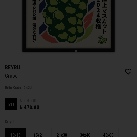
BEYRU
Grape
Ürün Kodu
:
9422
₺ 570.00
%
18
₺ 470.00
Boyut
10x15
15x21
21x30
30x40
45x60