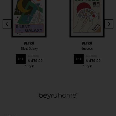
BEYRU
BEYRU
Silent Galaxy
Success
₺ 570.00
₺ 570.00
%
18
%
18
₺ 470.00
₺ 470.00
7 Boyut
7 Boyut