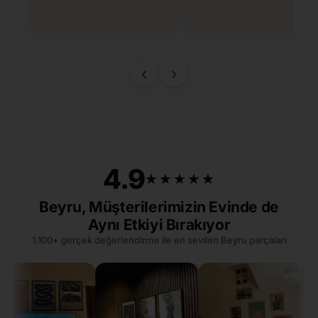
‹
›
4.9
★★★★★
★★★★★
Beyru, Müşterilerimizin Evinde de
Aynı Etkiyi Bırakıyor
1.100+ gerçek değerlendirme ile en sevilen Beyru parçaları