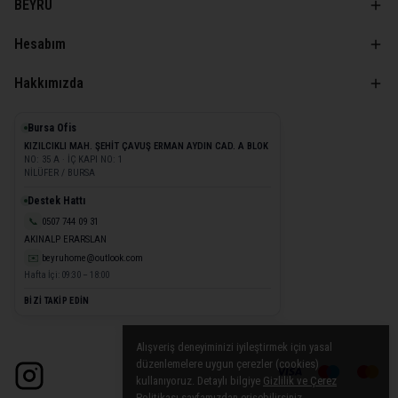
BEYRU
Hesabım
Hakkımızda
Bursa Ofis
KIZILCIKLI MAH. ŞEHİT ÇAVUŞ ERMAN AYDIN CAD. A BLOK
NO: 35 A · İÇ KAPI NO: 1
NİLÜFER / BURSA
Destek Hattı
📞
0507 744 09 31
AKINALP ERARSLAN
✉️
beyruhome@outlook.com
Hafta İçi: 09:30 – 18:00
BİZİ TAKİP EDİN
Alışveriş deneyiminizi iyileştirmek için yasal
düzenlemelere uygun çerezler (cookies)
kullanıyoruz. Detaylı bilgiye
Gizlilik ve Çerez
Politikası
sayfamızdan erişebilirsiniz.