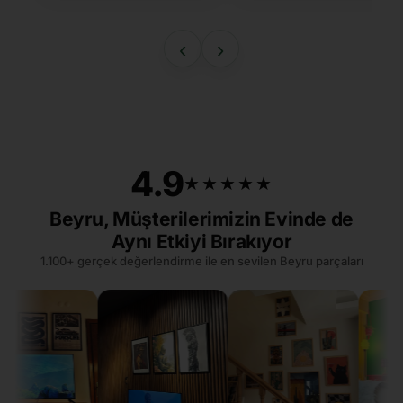
‹
›
4.9
★★★★★
★★★★★
Beyru, Müşterilerimizin Evinde de
Aynı Etkiyi Bırakıyor
1.100+ gerçek değerlendirme ile en sevilen Beyru parçaları