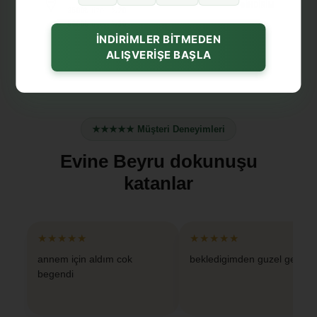
İNDİRİM
3500₺
üzeri
%20
5000₺
üzeri
%30
İNDİRİMLER BİTMEDEN
ALIŞVERİŞE BAŞLA
★★★★★ Müşteri Deneyimleri
Evine Beyru dokunuşu
katanlar
★★★★★
★★★★★
annem için aldım cok
bekledigimden guzel geldi
begendi