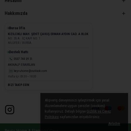
Hesabım
Hakkımızda
Bursa Ofis
KIZILCIKLI MAH. ŞEHİT ÇAVUŞ ERMAN AYDIN CAD. A BLOK
NO: 35 A · İÇ KAPI NO: 1
NİLÜFER / BURSA
Destek Hattı
📞
0507 744 09 31
AKINALP ERARSLAN
✉️
beyruhome@outlook.com
Hafta İçi: 09:30 – 18:00
BİZİ TAKİP EDİN
Alışveriş deneyiminizi iyileştirmek için yasal
düzenlemelere uygun çerezler (cookies)
kullanıyoruz. Detaylı bilgiye
Gizlilik ve Çerez
Politikası
sayfamızdan erişebilirsiniz.
Anladım
Beyru Home & Flamingo Case