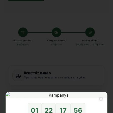
Sipariş verdiniz
Kargoya verdik
Teslim aldınız
6 Ağustos
7 Ağustos
10 Ağustos - 11 Ağustos
ÜCRETSIZ KARGO
Siparişiniz özenle hazırlanır ve hızlıca yola çıkar.
×
KOŞULSUZ, ŞARTSIZ İADE GARANTISI
15 gün
içinde kolay iade.
01
22
17
56