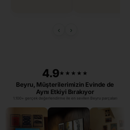
‹
›
4.9
★★★★★
★★★★★
Beyru, Müşterilerimizin Evinde de
Aynı Etkiyi Bırakıyor
1.100+ gerçek değerlendirme ile en sevilen Beyru parçaları