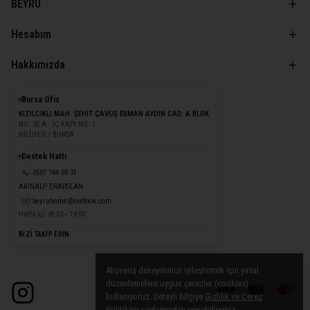
BEYRU
Hesabım
Hakkımızda
Bursa Ofis
KIZILCIKLI MAH. ŞEHİT ÇAVUŞ ERMAN AYDIN CAD. A BLOK
NO: 35 A · İÇ KAPI NO: 1
NİLÜFER / BURSA
Destek Hattı
📞
0507 744 09 31
AKINALP ERARSLAN
✉️
beyruhome@outlook.com
Hafta İçi: 09:30 – 18:00
BİZİ TAKİP EDİN
Alışveriş deneyiminizi iyileştirmek için yasal
düzenlemelere uygun çerezler (cookies)
kullanıyoruz. Detaylı bilgiye
Gizlilik ve Çerez
Politikası
sayfamızdan erişebilirsiniz.