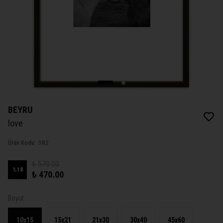
BEYRU
love
Ürün Kodu
:
382
₺ 570.00
%
18
₺ 470.00
Boyut
10x15
15x21
21x30
30x40
45x60