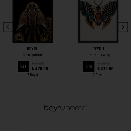
BEYRU
BEYRU
silent pursuit
predator's wing
₺ 570.00
₺ 570.00
%
18
%
18
₺ 470.00
₺ 470.00
7 Boyut
7 Boyut