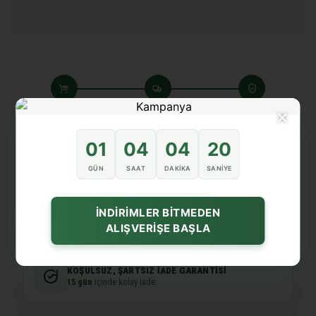
×
Sipariş verdiniz
Kargoya verdik
Teslim aldınız
10 Ağustos
11 Ağustos
13 Ağustos - 14 Ağustos
01
04
04
20
GÜN
SAAT
DAKIKA
SANIYE
ÜCRETSIZ KARGO
İNDİRİMLER BİTMEDEN
Siparişiniz özenle hazırlanır ve hızlıca yola çıkar.
ALIŞVERİŞE BAŞLA
KOŞULSUZ, ŞARTSIZ İADE GARANTISI
15 gün
içinde kolay iade.