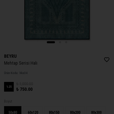
BEYRU
Mehtap Serisi Halı
Ürün Kodu
:
hke34
₺ 1,000.00
%
25
₺ 750.00
Boyut
50x80
60x120
80x150
80x200
80x300