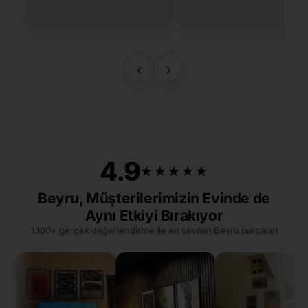
‹
›
4.9
★★★★★
★★★★★
Beyru, Müşterilerimizin Evinde de
Aynı Etkiyi Bırakıyor
1.100+ gerçek değerlendirme ile en sevilen Beyru parçaları