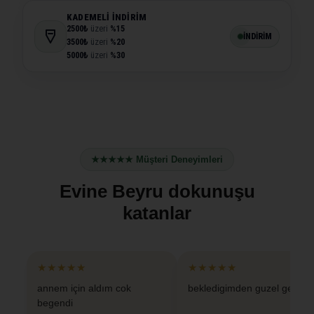
KADEMELI İNDIRIM
2500₺
üzeri
%15
İNDİRİM
3500₺
üzeri
%20
5000₺
üzeri
%30
★★★★★ Müşteri Deneyimleri
Evine Beyru dokunuşu
katanlar
★★★★★
★★★★★
annem için aldım cok
bekledigimden guzel geldi
begendi