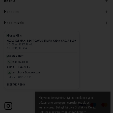
BEYRU
Hesabım
Hakkımızda
Bursa Ofis
KIZILCIKLI MAH. ŞEHİT ÇAVUŞ ERMAN AYDIN CAD. A BLOK
NO: 35 A · İÇ KAPI NO: 1
NİLÜFER / BURSA
Destek Hattı
📞
0507 744 09 31
AKINALP ERARSLAN
✉️
beyruhome@outlook.com
Hafta İçi: 09:30 – 18:00
BİZİ TAKİP EDİN
Alışveriş deneyiminizi iyileştirmek için yasal
düzenlemelere uygun çerezler (cookies)
kullanıyoruz. Detaylı bilgiye
Gizlilik ve Çerez
Politikası
sayfamızdan erişebilirsiniz.