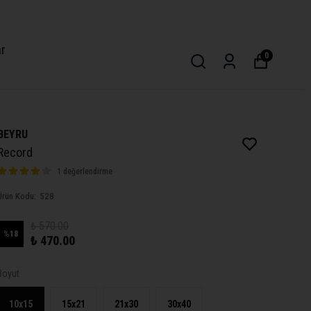
ar
0
BEYRU
Record
1 değerlendirme
Ürün Kodu
:
528
₺ 570.00
%
18
₺ 470.00
Boyut
10x15
15x21
21x30
30x40