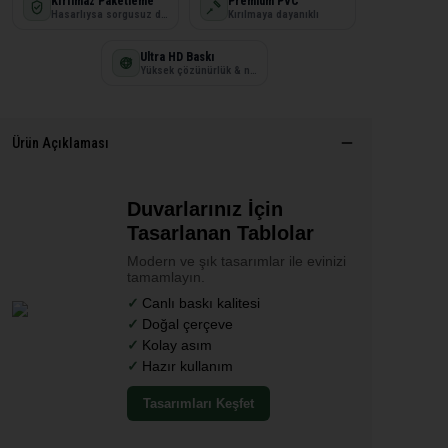
Kırılmaz Paketleme
Premium PVC
Hasarlıysa sorgusuz değişim
Kırılmaya dayanıklı
Ultra HD Baskı
Yüksek çözünürlük & net detay
Ürün Açıklaması
Duvarlarınız İçin
Tasarlanan Tablolar
Modern ve şık tasarımlar ile evinizi
tamamlayın.
Canlı baskı kalitesi
Doğal çerçeve
Kolay asım
Hazır kullanım
Tasarımları Keşfet