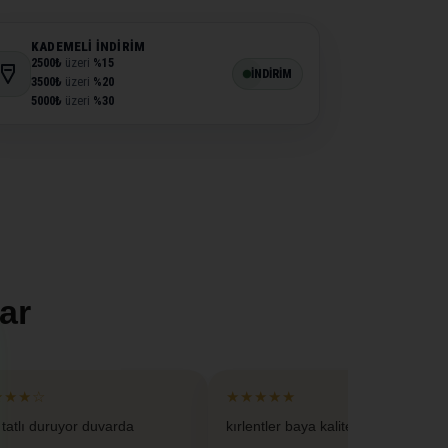
KADEMELI İNDIRIM
2500₺
üzeri
%15
İNDİRİM
3500₺
üzeri
%20
5000₺
üzeri
%30
ar
★★★☆
★★★★★
 tatlı duruyor duvarda
kırlentler baya kaliteliymis