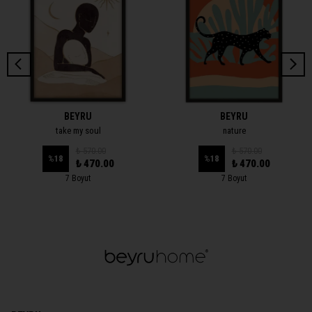
BEYRU
BEYRU
take my soul
nature
₺ 570.00
₺ 570.00
%
18
%
18
₺ 470.00
₺ 470.00
7 Boyut
7 Boyut