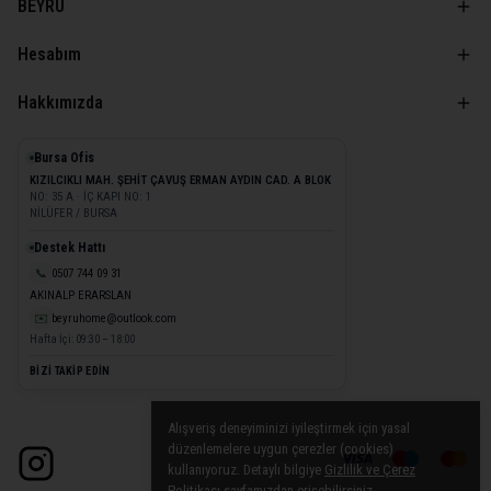
BEYRU
Hesabım
Hakkımızda
Bursa Ofis
KIZILCIKLI MAH. ŞEHİT ÇAVUŞ ERMAN AYDIN CAD. A BLOK
NO: 35 A · İÇ KAPI NO: 1
NİLÜFER / BURSA
Destek Hattı
📞
0507 744 09 31
AKINALP ERARSLAN
✉️
beyruhome@outlook.com
Hafta İçi: 09:30 – 18:00
BİZİ TAKİP EDİN
Alışveriş deneyiminizi iyileştirmek için yasal
düzenlemelere uygun çerezler (cookies)
kullanıyoruz. Detaylı bilgiye
Gizlilik ve Çerez
Politikası
sayfamızdan erişebilirsiniz.