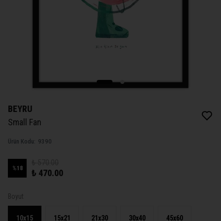
BEYRU
Small Fan
Ürün Kodu
:
9390
₺ 570.00
%
18
₺ 470.00
Boyut
10x15
15x21
21x30
30x40
45x60