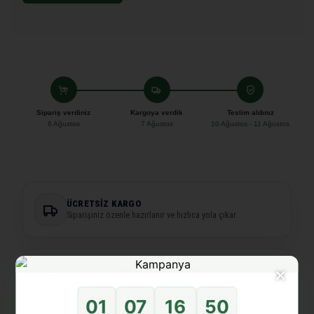
Sipariş verdiniz
Kargoya verdik
Teslim aldınız
6 Ağustos
7 Ağustos
10 Ağustos - 11 Ağustos
ÜCRETSIZ KARGO
Siparişiniz özenle hazırlanır ve hızlıca yola çıkar.
×
KOŞULSUZ, ŞARTSIZ İADE GARANTISI
15 gün
içinde kolay iade.
01
07
16
50