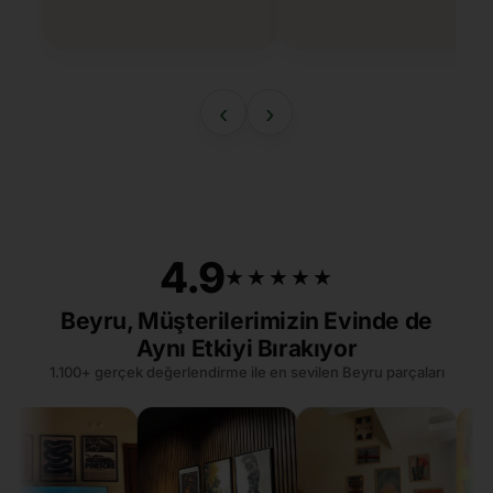
‹
›
4.9
★★★★★
★★★★★
Beyru, Müşterilerimizin Evinde de
Aynı Etkiyi Bırakıyor
1.100+ gerçek değerlendirme ile en sevilen Beyru parçaları