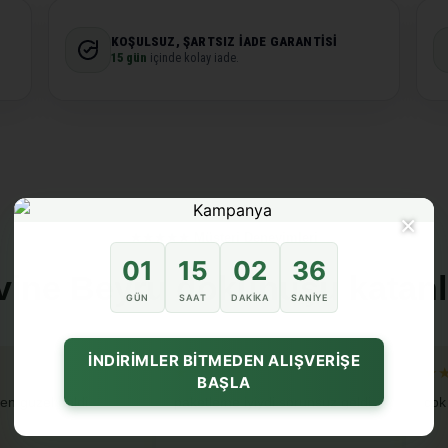
KOŞULSUZ, ŞARTSIZ İADE GARANTISI
15 gün
içinde kolay iade.
×
★★★★★ Müşteri Deneyimleri
01
15
02
35
vine Beyru dokunuşu katanl
GÜN
SAAT
DAKIKA
SANIYE
İNDİRİMLER BİTMEDEN ALIŞVERİŞE
★★★★★
★
BAŞLA
en guzel geldi
paketleme iyiydi sorunsuz geldi
cok