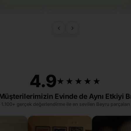
‹
›
4.9
★★★★★
★★★★★
Müşterilerimizin Evinde de Aynı Etkiyi B
1.100+ gerçek değerlendirme ile en sevilen Beyru parçaları