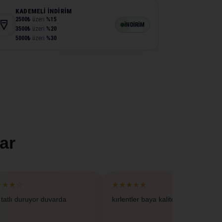
KADEMELI İNDIRIM
2500₺
üzeri
%15
İNDİRİM
3500₺
üzeri
%20
5000₺
üzeri
%30
ar
★★★☆
★★★★★
 tatlı duruyor duvarda
kırlentler baya kaliteliymis