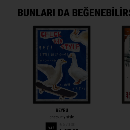
BUNLARI DA BEĞENEBİLİR
BEYRU
check my style
₺ 570.00
%
18