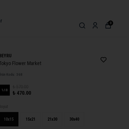
ar
0
BEYRU
Tokyo Flower Market
Ürün Kodu
:
368
₺ 570.00
%
18
₺ 470.00
Boyut
10x15
15x21
21x30
30x40