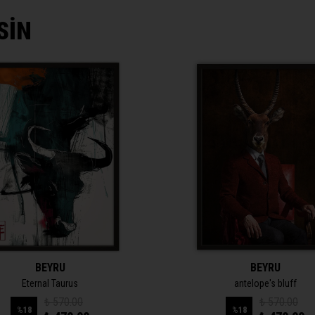
SİN
BEYRU
BEYRU
Eternal Taurus
antelope's bluff
₺ 570.00
₺ 570.00
%
18
%
18