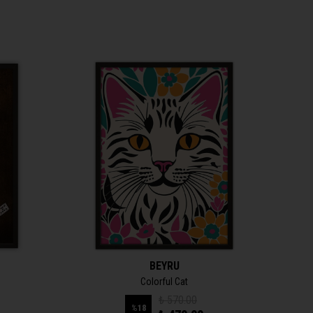
BEYRU
Colorful Cat
₺ 570.00
%
18