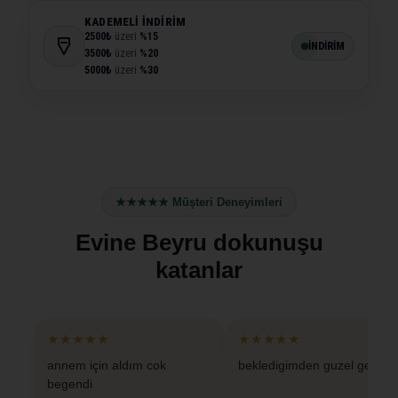
KADEMELI İNDIRIM
2500₺
üzeri
%15
İNDİRİM
3500₺
üzeri
%20
5000₺
üzeri
%30
★★★★★ Müşteri Deneyimleri
Evine Beyru dokunuşu
katanlar
★★★★★
★★★★★
annem için aldım cok
bekledigimden guzel geldi
begendi