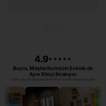
‹
›
4.9
★★★★★
★★★★★
Beyru, Müşterilerimizin Evinde de
Aynı Etkiyi Bırakıyor
1.100+ gerçek değerlendirme ile en sevilen Beyru parçaları