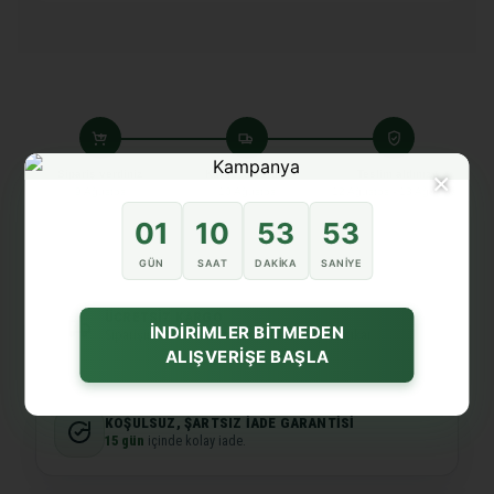
×
Sipariş verdiniz
Kargoya verdik
Teslim aldınız
9 Ağustos
10 Ağustos
12 Ağustos - 13 Ağustos
01
10
53
53
GÜN
SAAT
DAKIKA
SANIYE
ÜCRETSIZ KARGO
İNDİRİMLER BİTMEDEN
Siparişiniz özenle hazırlanır ve hızlıca yola çıkar.
ALIŞVERİŞE BAŞLA
KOŞULSUZ, ŞARTSIZ İADE GARANTISI
15 gün
içinde kolay iade.