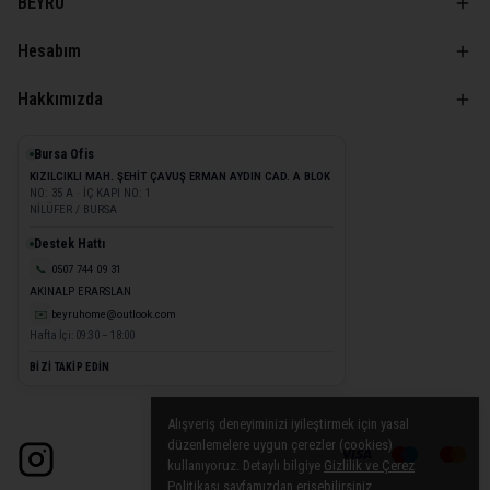
BEYRU
Hesabım
Hakkımızda
Bursa Ofis
KIZILCIKLI MAH. ŞEHİT ÇAVUŞ ERMAN AYDIN CAD. A BLOK
NO: 35 A · İÇ KAPI NO: 1
NİLÜFER / BURSA
Destek Hattı
📞
0507 744 09 31
AKINALP ERARSLAN
✉️
beyruhome@outlook.com
Hafta İçi: 09:30 – 18:00
BİZİ TAKİP EDİN
Alışveriş deneyiminizi iyileştirmek için yasal
düzenlemelere uygun çerezler (cookies)
kullanıyoruz. Detaylı bilgiye
Gizlilik ve Çerez
Politikası
sayfamızdan erişebilirsiniz.