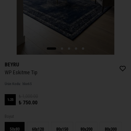
BEYRU
WP Eskitme Tip
Ürün Kodu
:
hke65
₺ 1,000.00
%
25
₺ 750.00
Boyut
50x80
60x120
80x150
80x200
80x300