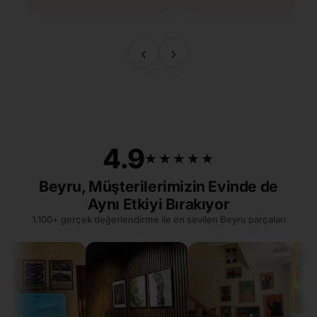
‹
›
4.9
★★★★★
★★★★★
Beyru, Müşterilerimizin Evinde de
Aynı Etkiyi Bırakıyor
1.100+ gerçek değerlendirme ile en sevilen Beyru parçaları