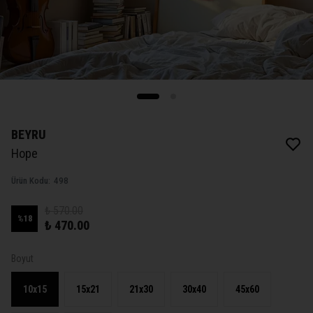
BEYRU
Hope
Ürün Kodu
:
498
₺ 570.00
%
18
₺ 470.00
Boyut
10x15
15x21
21x30
30x40
45x60