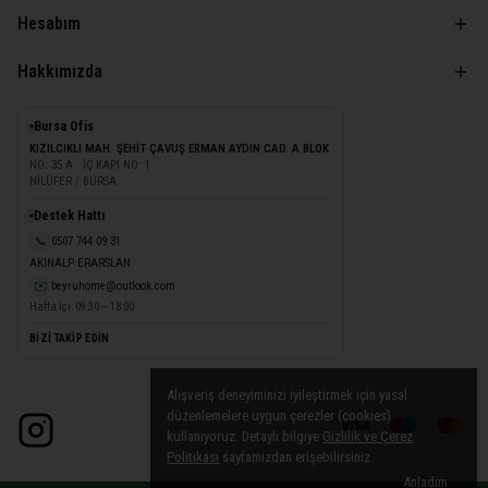
Hesabım
Hakkımızda
Bursa Ofis
KIZILCIKLI MAH. ŞEHİT ÇAVUŞ ERMAN AYDIN CAD. A BLOK
NO: 35 A · İÇ KAPI NO: 1
NİLÜFER / BURSA
Destek Hattı
📞
0507 744 09 31
AKINALP ERARSLAN
✉️
beyruhome@outlook.com
Hafta İçi: 09:30 – 18:00
BİZİ TAKİP EDİN
Alışveriş deneyiminizi iyileştirmek için yasal
düzenlemelere uygun çerezler (cookies)
kullanıyoruz. Detaylı bilgiye
Gizlilik ve Çerez
Politikası
sayfamızdan erişebilirsiniz.
Anladım