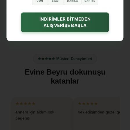
GÜN
SAAT
DAKIKA
SANIYE
2500₺
üzeri
%15
İNDİRİM
3500₺
üzeri
%20
5000₺
üzeri
%30
İNDİRİMLER BİTMEDEN
ALIŞVERİŞE BAŞLA
★★★★★ Müşteri Deneyimleri
Evine Beyru dokunuşu
katanlar
★★★★★
★★★★★
annem için aldım cok
bekledigimden guzel geldi
begendi