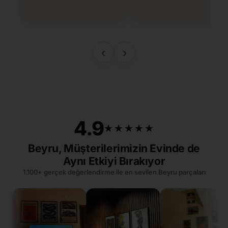
‹
›
4.9
★★★★★
★★★★★
Beyru, Müşterilerimizin Evinde de
Aynı Etkiyi Bırakıyor
1.100+ gerçek değerlendirme ile en sevilen Beyru parçaları