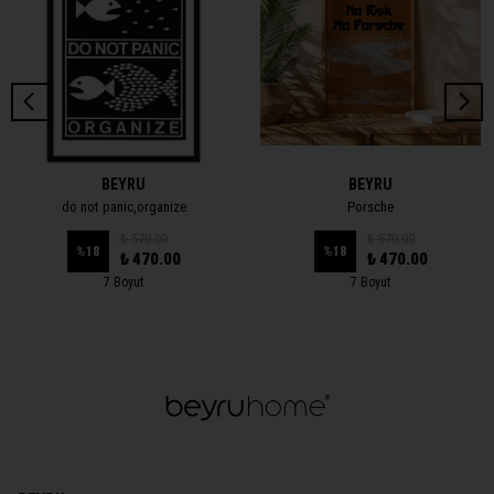
BEYRU
BEYRU
do not panic,organize
Porsche
₺ 570.00
₺ 570.00
%
18
%
18
₺ 470.00
₺ 470.00
7 Boyut
7 Boyut