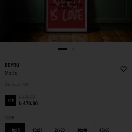
BEYRU
Motto
Ürün Kodu
:
497
₺ 570.00
%
18
₺ 470.00
Boyut
10x15
15x21
21x30
30x40
45x60