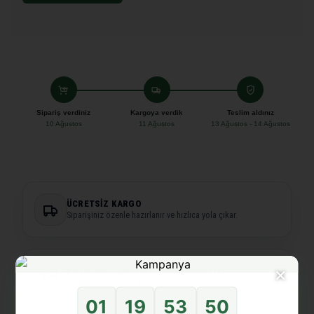
Sipariş verdiniz
Kargoya verdik
Teslim aldınız
10 Ağustos
11 Ağustos
13 Ağustos - 14 Ağustos
ÜCRETSIZ KARGO
Siparişiniz özenle hazırlanır ve hızlıca yola çıkar.
×
KOŞULSUZ, ŞARTSIZ İADE GARANTISI
15 gün
içinde kolay iade.
01
19
53
50