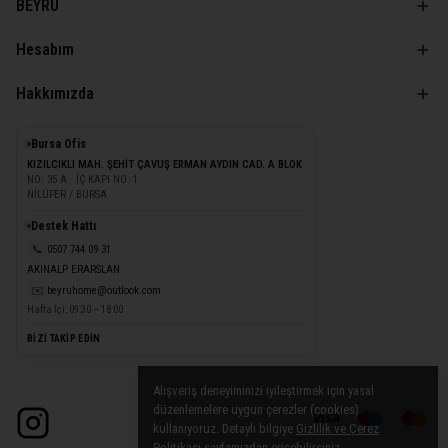
BEYRU
Hesabım
Hakkımızda
Bursa Ofis
KIZILCIKLI MAH. ŞEHİT ÇAVUŞ ERMAN AYDIN CAD. A BLOK
NO: 35 A · İÇ KAPI NO: 1
NİLÜFER / BURSA
Destek Hattı
📞
0507 744 09 31
AKINALP ERARSLAN
✉️
beyruhome@outlook.com
Hafta İçi: 09:30 – 18:00
BİZİ TAKİP EDİN
Alışveriş deneyiminizi iyileştirmek için yasal
düzenlemelere uygun çerezler (cookies)
kullanıyoruz. Detaylı bilgiye
Gizlilik ve Çerez
Politikası
sayfamızdan erişebilirsiniz.