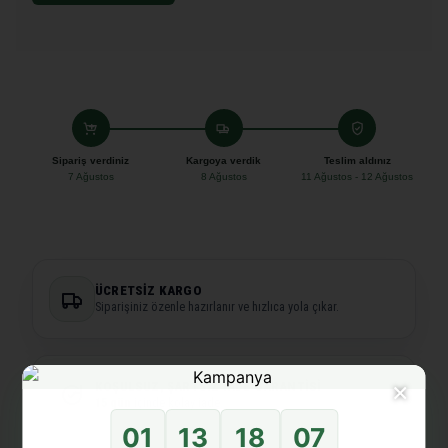
Sipariş verdiniz
Kargoya verdik
Teslim aldınız
7 Ağustos
8 Ağustos
11 Ağustos - 12 Ağustos
ÜCRETSIZ KARGO
Siparişiniz özenle hazırlanır ve hızlıca yola çıkar.
×
KOŞULSUZ, ŞARTSIZ İADE GARANTISI
15 gün
içinde kolay iade.
01
13
18
07