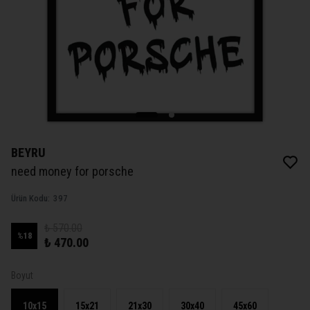
BEYRU
need money for porsche
Ürün Kodu
:
397
₺ 570.00
%
18
₺ 470.00
Boyut
10x15
15x21
21x30
30x40
45x60