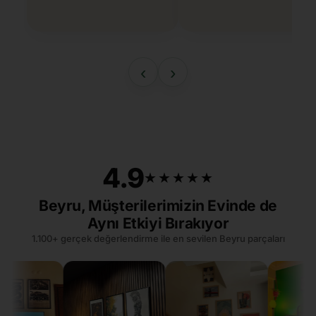
‹
›
4.9
★★★★★
★★★★★
Beyru, Müşterilerimizin Evinde de
Aynı Etkiyi Bırakıyor
1.100+ gerçek değerlendirme ile en sevilen Beyru parçaları