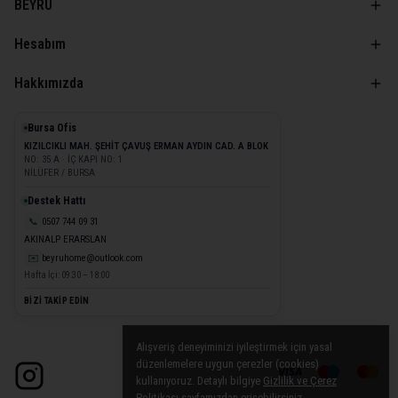
BEYRU
Hesabım
Hakkımızda
Bursa Ofis
KIZILCIKLI MAH. ŞEHİT ÇAVUŞ ERMAN AYDIN CAD. A BLOK
NO: 35 A · İÇ KAPI NO: 1
NİLÜFER / BURSA
Destek Hattı
📞
0507 744 09 31
AKINALP ERARSLAN
✉️
beyruhome@outlook.com
Hafta İçi: 09:30 – 18:00
BİZİ TAKİP EDİN
Alışveriş deneyiminizi iyileştirmek için yasal
düzenlemelere uygun çerezler (cookies)
kullanıyoruz. Detaylı bilgiye
Gizlilik ve Çerez
Politikası
sayfamızdan erişebilirsiniz.