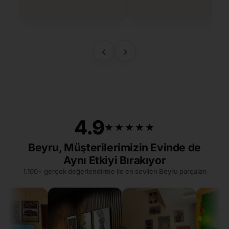
‹
›
4.9
★★★★★
★★★★★
Beyru, Müşterilerimizin Evinde de
Aynı Etkiyi Bırakıyor
1.100+ gerçek değerlendirme ile en sevilen Beyru parçaları