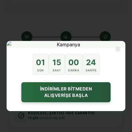
×
Sipariş verdiniz
Kargoya verdik
Teslim aldınız
9 Ağustos
10 Ağustos
12 Ağustos - 13 Ağustos
01
15
00
24
GÜN
SAAT
DAKIKA
SANIYE
ÜCRETSIZ KARGO
İNDİRİMLER BİTMEDEN
Siparişiniz özenle hazırlanır ve hızlıca yola çıkar.
ALIŞVERİŞE BAŞLA
KOŞULSUZ, ŞARTSIZ İADE GARANTISI
15 gün
içinde kolay iade.