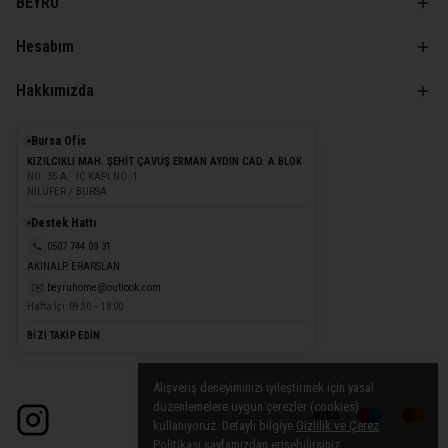
BEYRU
Hesabım
Hakkımızda
Bursa Ofis
KIZILCIKLI MAH. ŞEHİT ÇAVUŞ ERMAN AYDIN CAD. A BLOK
NO: 35 A · İÇ KAPI NO: 1
NİLÜFER / BURSA
Destek Hattı
📞
0507 744 09 31
AKINALP ERARSLAN
✉️
beyruhome@outlook.com
Hafta İçi: 09:30 – 18:00
BİZİ TAKİP EDİN
Alışveriş deneyiminizi iyileştirmek için yasal
düzenlemelere uygun çerezler (cookies)
kullanıyoruz. Detaylı bilgiye
Gizlilik ve Çerez
Politikası
sayfamızdan erişebilirsiniz.