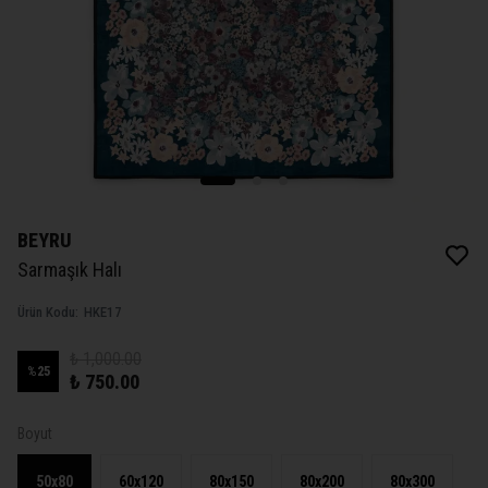
BEYRU
Sarmaşık Halı
Ürün Kodu
:
HKE17
₺ 1,000.00
%
25
₺ 750.00
Boyut
50x80
60x120
80x150
80x200
80x300