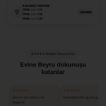
KADEMELI İNDIRIM
2500₺
üzeri
%15
İNDİRİM
3500₺
üzeri
%20
5000₺
üzeri
%30
★★★★★ Müşteri Deneyimleri
Evine Beyru dokunuşu
katanlar
★★★★★
★★★★★
annem için aldım cok
bekledigimden guzel geldi
begendi